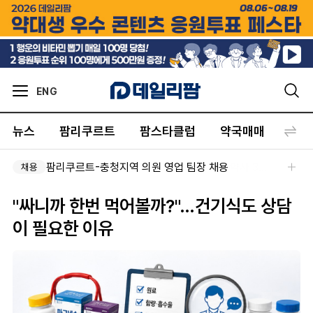
ENG
뉴스
팜리쿠르트
팜스타클럽
약국매매
커뮤
팜리쿠르트-충청지역 의원 영업 팀장 채용
채용
"싸니까 한번 먹어볼까?"…건기식도 상담
이 필요한 이유