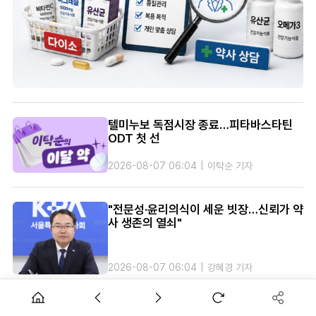
텔미누보 독점시장 종료…피타바스타틴
ODT 첫 선
2026-08-07
06:04
이탁순 기자
"전문성·윤리의식이 세운 빗장…신뢰가 약
사 생존의 열쇠"
2026-08-07
06:04
강혜경 기자
[33] 면역항암치료의 혁신, 면역관문억제