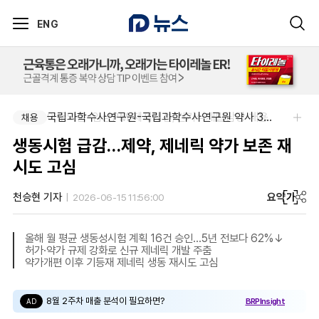
ENG
아주약품-임상PM/제제개선/건기식개발담당 채용
국립과학수사연구원-국립과학수사연구원 약사 3명 채용
채용
채용
생동시험 급감…제약, 제네릭 약가 보존 재
시도 고심
요약
가
천승현 기자
2026-06-15 11:56:00
올해 월 평균 생동성시험 계획 16건 승인...5년 전보다 62%↓
허가·약가 규제 강화로 신규 제네릭 개발 주춤
약가개편 이후 기등재 제네릭 생동 재시도 고심
8월 2주차 매출 분석이 필요하면?
BRPInsight
AD