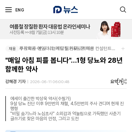
ENG
부광약품-본사 사업개발 팀원&팀장 채용
주식회사 에일리크-메디컬 커뮤니케이션 컨설턴트(Associate) / 메디컬라이터 채용
채용
채용
"매일 아침 피를 봅니다"…1형 당뇨와 28년
함께한 약사
요약
가
강혜경 기자
2026-06-11 06:00:48
에세이 출간한 박상욱 약사(수필가)
9살 당뇨 진단 이후 9만번의 채혈, 4.5만번의 주사 견디며 현재 진
행형
"비밀 숨기느라 노심초사" 소외감과 억눌림으로 가득했던 사춘기
글쓰기로 찾은 마음의 안정, 그리고 도전