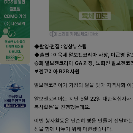
◆촬영·편집 : 영상뉴스팀
◆출연 : 이욱세 알보젠코리아 사장, 이근영 알
승희 알보젠코리아 GA 과장, 노희진 알보젠코리
보젠코리아 B2B 사원
알보젠코리아가 가정의 달을 맞아 지역사회 이
알보젠코리아는 지난 5월 22일 대한적십자사
봉사활동'을 진행했는데요.
이번 봉사활동은 단순히 빵을 만들어 전달하는
성을 함께 나누기 위해 마련됐습니다.