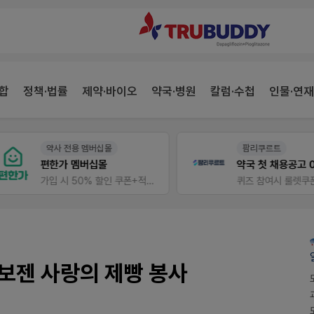
합
정책·법률
제약·바이오
약국·병원
칼럼·수첩
인물·연재
약사 전용 멤버십몰
팜리쿠르트
편한가 멤버십몰
가입 시 50% 할인 쿠폰+적립금까지!
퀴즈 참여시 룰렛쿠폰
알보젠 사랑의 제빵 봉사