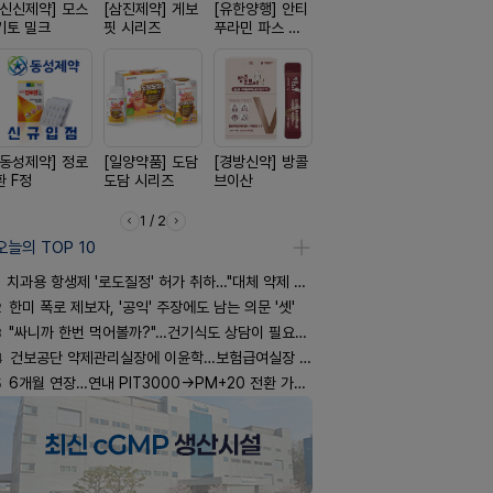
[신신제약] 모스
[삼진제약] 게보
[유한양행] 안티
[옵투스] 오에수
[리쥬올]
키토 밀크
핏 시리즈
푸라민 파스 시
시리즈
PDLLA 퍼
리즈
림 30ml
[동성제약] 정로
[일양약품] 도담
[경방신약] 방콜
[일양약품] 프로
[종근당] 
환 F정
도담 시리즈
브이산
엑스피
닝캡슐
1 / 2
오늘의 TOP 10
치과용 항생제 '로도질정' 허가 취하…"대체 약제 충분"
2
한미 폭로 제보자, '공익' 주장에도 남는 의문 '셋'
3
"싸니까 한번 먹어볼까?"…건기식도 상담이 필요한 이유
4
건보공단 약제관리실장에 이윤학…보험급여실장 윤유경
5
6개월 연장…연내 PIT3000→PM+20 전환 가능할까