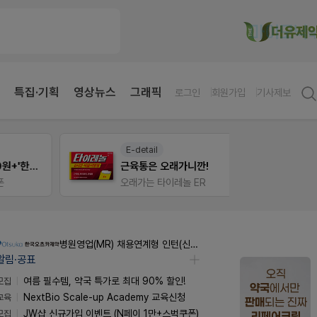
특집·기획
영상뉴스
그래픽
로그인
회원가입
기사제보
E-detail
팜노
약국 첫 채용공고 0원+'한번 더' 무료 연장
근육통은 오래가니깐!
약국 
오래가는 타이레놀 ER
좋아요
병원영업(MR) 채용연계형 인턴(신입사원) 모집 공고
알림·공표
모집
여름 필수템, 약국 특가로 최대 90% 할인!
교육
NextBio Scale-up Academy 교육신청
모집
JW샵 신규가입 이벤트 (N페이 1만+스벅쿠폰)