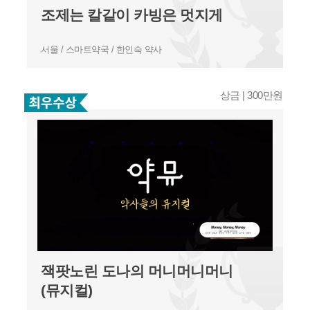
조제는 칼같이 카빙은 멋지게
서울 / 스마트약국 / 한인숙 약사
상금 | 300만원
잭팟노린 도나의 머니머니머니
(뮤지컬)