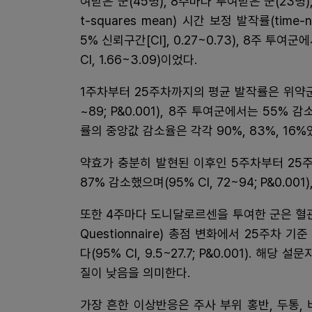
여받은 군(45명), 8주마다 투여받은 군(23명)
t-squares mean) 시간 보정 발작률(time-n
5% 신뢰구간[CI], 0.27~0.73), 8주 투여군에서
CI, 1.66~3.09)이었다.
1주차부터 25주차까지의 평균 발작률은 위약군 
~89; P&0.001), 8주 투여군에서는 55% 감소
률의 중앙값 감소율은 각각 90%, 83%, 16%
약효가 충분히 발현된 이후인 5주차부터 25
87% 감소했으며(95% CI, 72~94; P&0.001
또한 4주마다 도니달로르센을 투여한 군은 혈관부종 삶
Questionnaire) 총점 변화에서 25주차
다(95% CI, 9.5~27.7; P&0.001). 
질이 낮음을 의미한다.
가장 흔한 이상반응은 주사 부위 홍반, 두통,