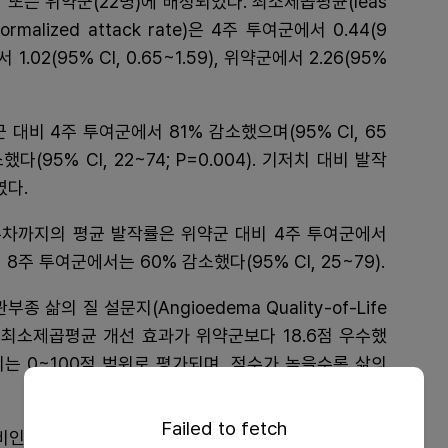
, 또는 위약군(22명)에 배정되었다. 최소제곱평균(leas
ormalized attack rate)은 4주 투여군에서 0.44(9
 1.02(95% CI, 0.65~1.59), 위약군에서 2.26(95%
대비 4주 투여군에서 81% 감소했으며(95% CI, 65
했다(95% CI, 22~74; P=0.004). 기저치 대비 발작
였다.
주차까지의 평균 발작률은 위약군 대비 4주 투여군에서
), 8주 투여군에서는 60% 감소했다(95% CI, 25~79).
의 질 설문지(Angioedema Quality-of-Life
 기준 최소제곱평균 개선 효과가 위약군보다 18.6점 우수했
해당 설문지는 0~100점 범위로 평가되며, 점수가 높을수록 삶의
Failed to fetch
 비인두염이었으며, 전체 이상반응의 98%는 경증 또는