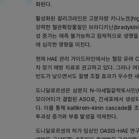
화된다.
활성화된 칼리크레인은 고분자량 키니노겐(high-mol
강력한 혈관확장물질인 브라디키닌(bradykin
성 증가는 예측 불가능하고 잠재적으로 생명을 
에 심각한 영향을 미친다.
현재 HAE 관리 가이드라인에서는 혈장 유래 C1 억제
차 장기 예방 치료로 권고하고 있다. 그러나 
빈도가 낮으면서도 질병 조절 효과가 우수한 새
도니달로르센은 삼분지 N-아세틸갈락토사민(triante
모이어티가 결합된 ASO로, 간세포에서 생성
다. 이를 통해 kallikrein–kinin cas
투과성 증가와 부종 발생을 억제한다.
도니달로르센의 허가 임상인 OASIS-HAE 