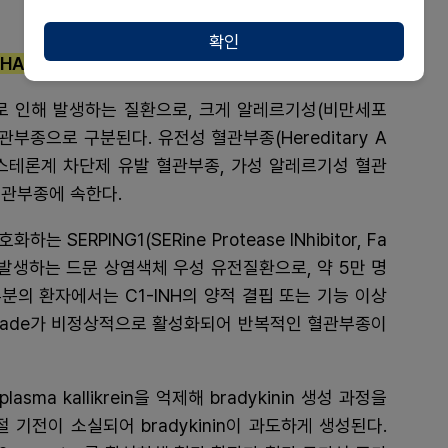
확인
, HAE)는 무엇인가?
증가로 인해 발생하는 질환으로, 크게 알레르기성(비만세포
부종으로 구분된다. 유전성 혈관부종(Hereditary A
알도스테론계 차단제 유발 혈관부종, 가성 알레르기성 혈관
혈관부종에 속한다.
호화하는 SERPING1(SERine Protease INhibitor, Fa
인해 발생하는 드문 상염색체 우성 유전질환으로, 약 5만 명
분의 환자에서는 C1-INH의 양적 결핍 또는 기능 이상
n cascade가 비정상적으로 활성화되어 반복적인 혈관부종이
lasma kallikrein을 억제해 bradykinin 생성 과정을
 기전이 소실되어 bradykinin이 과도하게 생성된다.