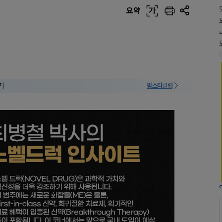
요약
가
기
팜스타클럽