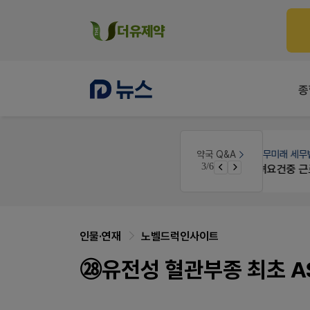
종
 디자인
약국세무
미래 세무법인
약국 Q&A
3/6
경단녀요건중 근로스득원천징수액
인물·연재
노벨드럭인사이트
㉘유전성 혈관부종 최초 A