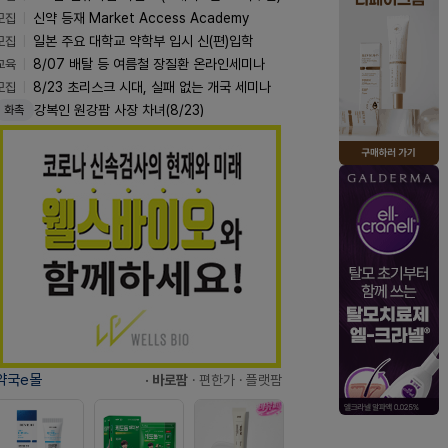
모집
신약 등재 Market Access Academy
모집
일본 주요 대학교 약학부 입시 신(편)입학
교육
8/07 배탈 등 여름철 장질환 온라인세미나
모집
8/23 초리스크 시대, 실패 없는 개국 세미나
강복인 원강팜 사장 차녀(8/23)
화촉
약국e몰
· 바로팜
· 편한가
· 플랫팜