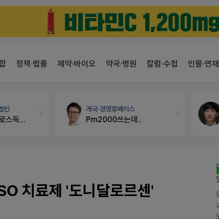
합
정책·법률
제약·바이오
약국·병원
칼럼·수첩
인물·연재
개국·경영
휴베이스
약국법률
법무법인 규원
Pm2000쓰는데..
문의합니다
SO 치료제 '도니달로르센'