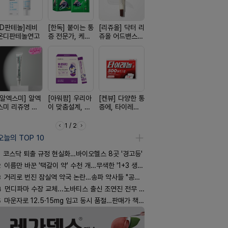
[D판테놀]레비
[한독] 붙이는 통
[리쥬올] 닥터 리
[레비온]
[휴온스 ] 
온디판테놀연고
증 전문가, 케토
쥬올 어드밴스드
PDRN+EGF, 레
한번에, 니
톱 액티브 플라
PDRN 리쥬비네
비온RX PDRN
2%액
스타(쿨) 40매
이팅 크림 30ml
EGF 크림
[알엑스미] 알엑
[아워팜] 우리아
[켄뷰] 다양한 통
[쥬베룩] 진짜 쥬
[여드름치료
스미 리쥬영 울
이 맞춤설계, 바
증에, 타이레놀
베룩을 담은 약
크스팟크림
트라 PDRN
로타민 kids 엘
정 500mg 10
국전용 PDLLA
10000 딥리페
더베리맛
정
크림
1 / 2
어 크림
오늘의 TOP 10
코스닥 퇴출 규정 현실화…바이오헬스 8곳 '경고등'
2
이름만 바꾼 '택갈이 약' 수천 개…무색한 '1+3 생동'
3
거리로 번진 잠실역 약국 논란…송파 약사들 "공공성 훼손"
4
먼디파마 수장 교체...노바티스 출신 조연진 전무 내정
5
마운자로 12.5·15mg 입고 동시 품절…판매가 책정 고심