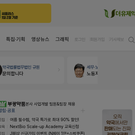
특집·기획
영상뉴스
그래픽
로그인
회원가입
기사제보
세무·노무
팜텍스
약국대출
메
노동자의 날 수당계산은 어떻게 되나요
본사 사업개발 팀원&팀장 채용
알림·공표
모집
여름 필수템, 약국 특가로 최대 90% 할인!
교육
NextBio Scale-up Academy 교육신청
모집
JW샵 신규가입 이벤트 (N페이 1만+스벅쿠폰)