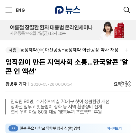
ENG
동성제약(주)아산공장-동성제약 아산공장 약사 채용
채용
임직원이 만든 지역사회 소통...한국알콘 '알
콘 인 액션'
요약
가
황병우 기자
2026-05-28 06:00:54
임직원 90명, 주거취약계층 70가구 찾아 생활환경 개선
장마철 앞두고 빗물받이 정화 등 지역 환경정비 전개
결식 우려 아동 80명 대상 '행복두끼 프로젝트' 후원
일본 주요 대학교 약학부 입시 신(편)입학
자세히보기
PR