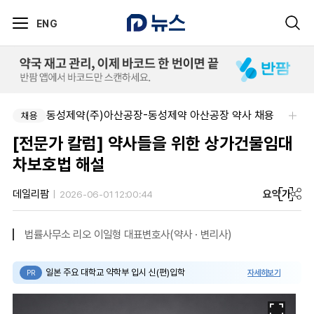
ENG
동성제약(주)아산공장-동성제약 아산공장 약사 채용
주식회사 한독-[한독] 신입 및 경력 직무별 수시채용
채용
채용
[전문가 칼럼] 약사들을 위한 상가건물임대
차보호법 해설
요약
가
데일리팜
2026-06-01 12:00:44
법률사무소 리오 이일형 대표변호사(약사 · 변리사)
일본 주요 대학교 약학부 입시 신(편)입학
자세히보기
PR