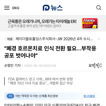
ENG
제이더블유홀딩스주식회사-JW 2026년 4차 수시채용
채용
"폐경 호르몬치료 인식 전환 필요…부작용
공포 벗어나야"
요약
가
손형민 기자
2026-05-18 06:00:34
FDA 블랙박스 경고 삭제…WHI 해석 변화 영향
“폐경 10년 이내 치료 중요”…개별화 접근 부상
아는 약국은 다 아는 신제품 최신정보
팜스타클럽
PR
[데일리팜=손형민 기자] 미국 식품의약국(FDA)이 최근 폐경