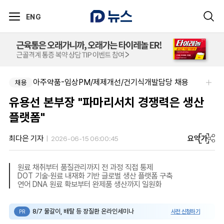
ENG
아주약품-임상PM/제제개선/건기식개발담당 채용
채용
유용선 본부장 "파마리서치 경쟁력은 생산
플랫폼"
요약
가
최다은 기자
2026-06-15 06:00:45
원료 채취부터 품질관리까지 전 과정 직접 통제
DOT 기술·원료 내재화 기반 글로벌 생산 플랫폼 구축
연어 DNA 원료 확보부터 완제품 생산까지 일원화
8/7 물갈이, 배탈 등 장질환 온라인세미나
사전 신청하기
PR