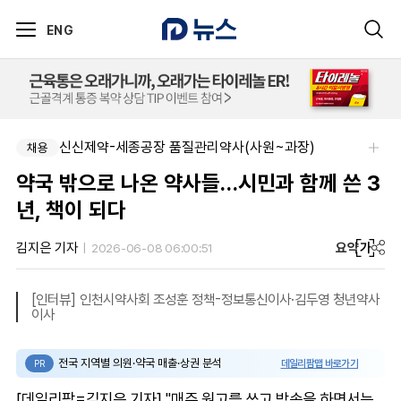
ENG
신신제약-세종공장 품질관리약사(사원~과장)
채용
약국 밖으로 나온 약사들…시민과 함께 쓴 3
년, 책이 되다
요약
가
김지은 기자
2026-06-08 06:00:51
[인터뷰] 인천시약사회 조성훈 정책-정보통신이사·김두영 청년약사
이사
전국 지역별 의원·약국 매출·상권 분석
데일리팜맵 바로가기
PR
[데일리팜=김지은 기자] "매주 원고를 쓰고 방송을 하면서는