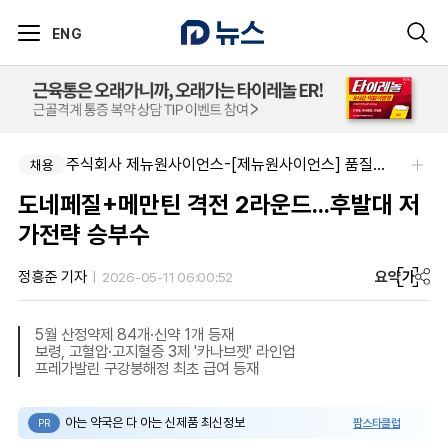
ENG
주식회사 제뉴원사이언스-[제뉴원사이언스] 품질관리약사 모집(경력무관)
채용
도네페질+메만틴 격전 2라운드...후발대 저
가전략 승부수
요약
가
정흥준 기자
2026-05-11 06:00:52
5월 산정약제 84개·신약 1개 등재
보령, 고혈압·고지혈증 3제 '카나브젯' 라인업
프레가발린 구강붕해정 최초 급여 등재
아는 약국은 다 아는 신제품 최신정보
팜스타클럽
PR