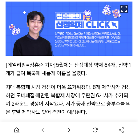
[데일리팜=정흥준 기자]5월에는 산정대상 약제 84개, 신약 1
개가 급여 목록에 새롭게 이름을 올렸다.
치매 복합제 시장 경쟁이 더욱 뜨거워졌다. 8개 제약사가 경쟁
하던 도네페질·메만틴 복합제 시장에 우판권 6개사가 추가되
며 2라운드 경쟁이 시작됐다. 저가 등재 전략으로 승부수를 띄
운 후발 제약사도 있어 격전이 예상된다.
보령은 대표 품목인 ‘카나브’의 후발 품목들이 거센 공세를 이
어가자 복합제로 방파제를 세웠다. 고혈압·고지혈증 3제 복합