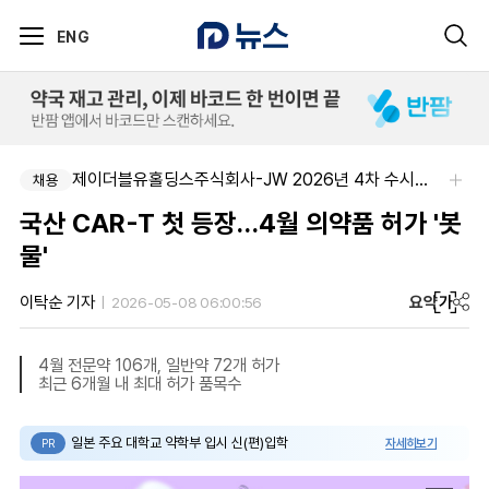
ENG
제이더블유홀딩스주식회사-JW 2026년 4차 수시채용
채용
국산 CAR-T 첫 등장…4월 의약품 허가 '봇
물'
요약
가
이탁순 기자
2026-05-08 06:00:56
4월 전문약 106개, 일반약 72개 허가
최근 6개월 내 최대 허가 품목수
일본 주요 대학교 약학부 입시 신(편)입학
자세히보기
PR