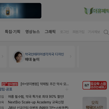
특집·기획
영상뉴스
그래픽
로그인
회원가입
기사제보
약국인테리어
생각자국 디자인
세무·노무
팜
매대 높이
[H+양지병원] 약제팀 주간 약사 모집 (정규직)
알림·공표
모집
여름 필수템, 약국 특가로 최대 90% 할인!
교육
NextBio Scale-up Academy 교육신청
모집
JW샵 신규가입 이벤트 (N페이 1만+스벅쿠폰)