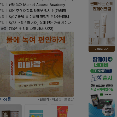
모집
신약 등재 Market Access Academy
모집
일본 주요 대학교 약학부 입시 신(편)입학
교육
8/07 배탈 등 여름철 장질환 온라인세미나
모집
8/23 초리스크 시대, 실패 없는 개국 세미나
강복인 원강팜 사장 차녀(8/23)
화촉
약국e몰
· 편한가
· 바로팜
· 플랫팜