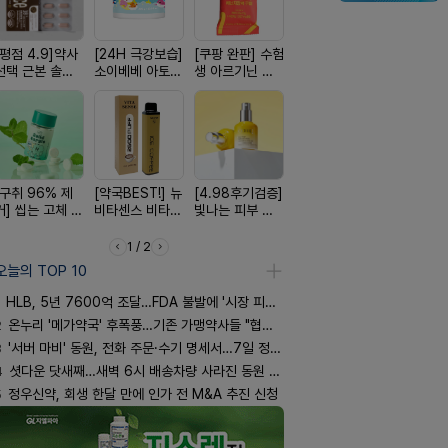
[평점 4.9]약사
[24H 극강보습]
[쿠팡 완판] 수험
[약물 0%] 터치
[100% 천
선택 근본 솔루
소이베베 아토
생 아르기닌 에
훅 벌레독소 흡
멜팅 하트 
션, 솔티스
크림
너지 젤리
인기
마사지기
[구취 96% 제
[약국BEST!] 뉴
[4.98후기검증]
[여름 한정 특가]
[완전방수]
거] 씹는 고체 가
비타센스 비타민
빛나는 피부 오
편한가 여름 쿨
림없는 선
글
흡입기
브링 세럼
세일! (여름 필수
(SPF50+)
템 싹쓰리)
1 / 2
오늘의 TOP 10
HLB, 5년 7600억 조달…FDA 불발에 '시장 피로감'
2
온누리 '메가약국' 후폭풍…기존 가맹약사들 "협의체 만들자"
3
'서버 마비' 동원, 전화 주문·수기 명세서…7일 정상화 되나
4
셧다운 닷새째…새벽 6시 배송차량 사라진 동원 물류센터
5
정우신약, 회생 한달 만에 인가 전 M&A 추진 신청