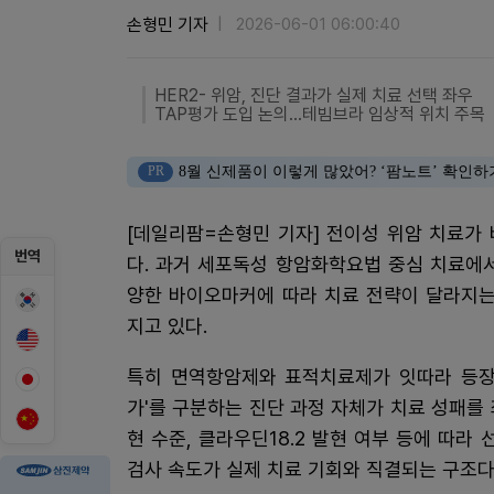
손형민 기자
2026-06-01 06:00:40
HER2- 위암, 진단 결과가 실제 치료 선택 좌우
TAP평가 도입 논의…테빔브라 임상적 위치 주목
PR
8월 신제품이 이렇게 많았어? ‘팜노트’ 확인하
[데일리팜=손형민 기자] 전이성 위암 치료가
번역
다. 과거 세포독성 항암화학요법 중심 치료에서 최근
양한 바이오마커에 따라 치료 전략이 달라지는
지고 있다.
특히 면역항암제와 표적치료제가 잇따라 등장하
가'를 구분하는 진단 과정 자체가 치료 성패를 좌
현 수준, 클라우딘18.2 발현 여부 등에 따라
검사 속도가 실제 치료 기회와 직결되는 구조다