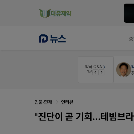
종
원
약국대출
메디라이프
약국 Q&A
3/6
약국 개국 대출 어떻게 받아야할지 어렵습니다
인물·연재
인터뷰
"진단이 곧 기회…테빔브라,