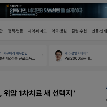
합
정책·법률
제약·바이오
약국·병원
칼럼·수첩
인물·연재
약국세무
미래 세무법인
개국·경영
휴베이스
경단녀요건중 근로스득원천징수액
Pm2000쓰는데..
 위암 1차치료 새 선택지"