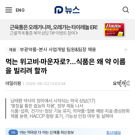
ENG
부광약품-본사 사업개발 팀원&팀장 채용
채용
먹는 위고비·마운자로?…식품은 왜 약 이름
을 빌리려 할까
요약
가
데일리팜
2026-06-02 12:03:34
남태환 약사의 정의에서 시작되는 약국 상담(17)
'명칭을 통한 효능의 차용', 정부 제동 나서
식품-섭취, 건기식-정상 기능 유지, 의약품-질병 예방·치료·증상완화
제품 분류, HACCP·함량 표기, 기능성 인정 여부 등 살펴야
아는 약국은 다 아는 신제품 최신정보
팜스타클럽
PR