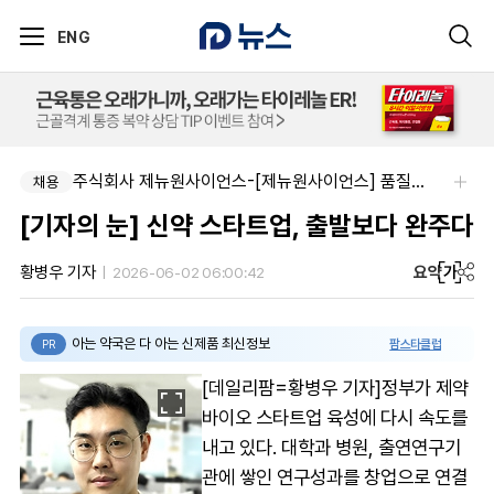
ENG
주식회사 제뉴원사이언스-[제뉴원사이언스] 품질관리약사 모집(경력무관)
채용
[기자의 눈] 신약 스타트업, 출발보다 완주다
요약
가
황병우 기자
2026-06-02 06:00:42
아는 약국은 다 아는 신제품 최신정보
팜스타클럽
PR
[데일리팜=황병우 기자]정부가 제약
바이오 스타트업 육성에 다시 속도를
내고 있다. 대학과 병원, 출연연구기
관에 쌓인 연구성과를 창업으로 연결