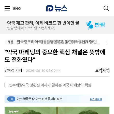
ENG
알보젠코리아-향남공장 OQA 품질약사 채용(주5일/파트타임 가능)
한국오츠카제약(주)-병원영업(MR) 채용연계형 인턴(신입사원) 모집 공고
채용
채용
"약국 마케팅의 중요한 핵심 채널은 뜻밖에
도 전화였다"
요약
가
강혜경 기자
2026-06-10 06:00:44
연수제일약국 양환진 약사가 말하는 약국 마케팅의 핵심
아는 약국은 다 아는 신제품 최신정보
팜스타클럽
PR