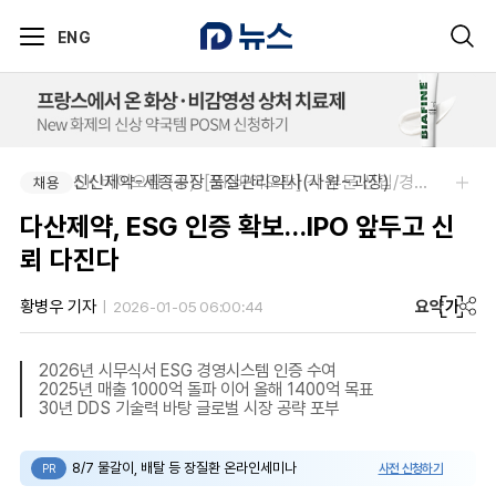
ENG
신신제약-세종공장 품질관리약사(사원~과장)
SK 바이오팜 (주)-[SK바이오팜] 각 부문 신입/경력 구성원 영입
채용
채용
다산제약, ESG 인증 확보…IPO 앞두고 신
뢰 다진다
요약
가
황병우 기자
2026-01-05 06:00:44
2026년 시무식서 ESG 경영시스템 인증 수여
2025년 매출 1000억 돌파 이어 올해 1400억 목표
30년 DDS 기술력 바탕 글로벌 시장 공략 포부
8/7 물갈이, 배탈 등 장질환 온라인세미나
사전 신청하기
PR