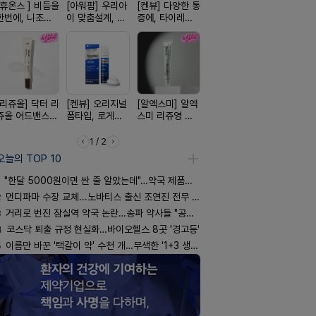
[휴온스 ] 비듬을
[아워팜] 우리아
[켄뷰] 다양한 통
[여드름치료]아
[한독] 붙이
한번에, 니조랄
이 맞춤설계, 바
증에, 타이레놀
크스팟크림
증 전문가,
2%액
로타민 kids 엘
정 500mg 10
톱 액티브 
더베리맛
정
스타(쿨) 4
[리쥬올] 닥터 리
[켄뷰] 오리지널
[알엑스미] 알엑
[D판테놀]레비
[레비온]
쥬올 어드밴스드
폼타입, 로게인
스미 리쥬영 울
온디판테놀연고
PDRN+EG
PDRN 리쥬비네
5%폼에어로졸
트라 PDRN
비온RX P
이팅 크림 30ml
60g
10000 딥리페
EGF 크림
1 / 2
어 크림
오늘의 TOP 10
"한달 5000원이면 싼 줄 알았는데"…약국 제품과 비교해보니
2
먼디파마 수장 교체...노바티스 출신 조연진 전무 내정
3
거리로 번진 잠실역 약국 논란…송파 약사들 "공공성 훼손"
4
코스닥 퇴출 규정 현실화…바이오헬스 8곳 '경고등'
5
이름만 바꾼 '택갈이 약' 수천 개…무색한 '1+3 생동'