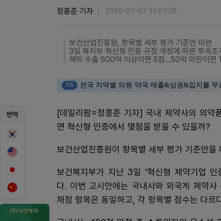
정흥준 기자
2026-07-07 12:01:29
보건산업진흥원, 항목별 세부 평가 기준안 마련
3일 복지부 혁신형 인증 규정 개정에 따른 후속조
해외 수출 500억 이상이면 5점...50억 미만이면 
PR
전국 지역별 의원·약국 매출&상권&입지를 무
[데일리팜=정흥준 기자] 국내 제약사의 의약품
번역
면 혁신형 인증에서 몇점을 받을 수 있을까?
보건산업진흥원이 항목별 세부 평가 기준안을 
보건복지부가 지난 3일 ‘혁신형 제약기업 인
다. 이번 고시안에는 국내사와 외국계 제약사
채점 항목은 동일하고, 각 항목별 점수는 다르