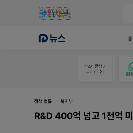
종
E-detail
팜스타클럽
우리 가족 다양한 상처엔 비아핀!
근육통은 오래가니깐!
3/7
청 GO!
오래가는 타이레놀 ER
정책·법률
복지부
R&D 400억 넘고 1천억