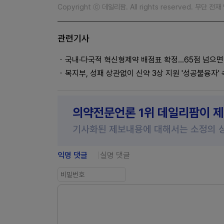
Copyright ⓒ 데일리팜. All rights reserved. 무단 전
관련기사
국내·다국적 혁신형제약 배점표 확정…65점 넘으면
복지부, 성패 상관없이 신약 3상 지원 '성공불융자'
의약전문언론 1위 데일리팜이 
기사화된 제보내용에 대해서는 소정의 
익명 댓글
실명 댓글