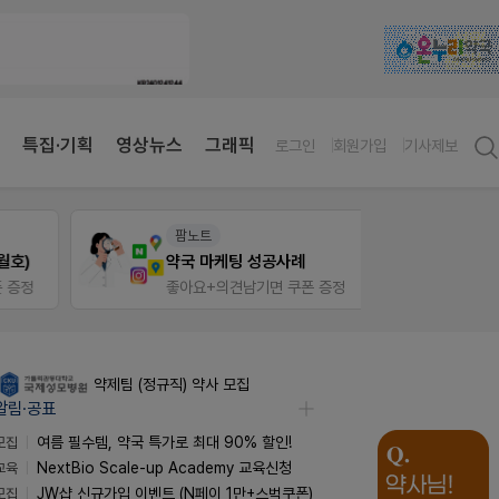
특집·기획
영상뉴스
그래픽
로그인
회원가입
기사제보
팜노트
팜리
)
약국 마케팅 성공사례
정
좋아요+의견남기면 쿠폰 증정
퀴즈 
약제팀 (정규직) 약사 모집
알림·공표
모집
여름 필수템, 약국 특가로 최대 90% 할인!
교육
NextBio Scale-up Academy 교육신청
모집
JW샵 신규가입 이벤트 (N페이 1만+스벅쿠폰)