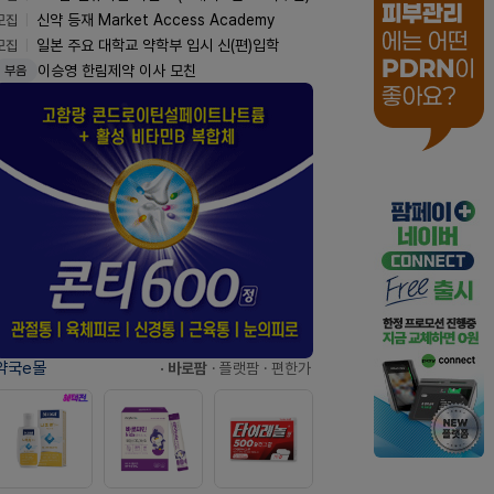
모집
신약 등재 Market Access Academy
모집
일본 주요 대학교 약학부 입시 신(편)입학
이승영 한림제약 이사 모친
부음
약국e몰
· 바로팜
· 플랫팜
· 편한가