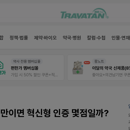
합
정책·법률
제약·바이오
약국·병원
칼럼·수첩
인물·연재
약사 전용 멤버십몰
팜노트
편한가 멤버십몰
이달의 약국 신제품(8월호
가입 시 50% 할인 쿠폰+적립금까지!
좋아요+의견남기면 쿠폰 증
 미만이면 혁신형 인증 몇점일까?