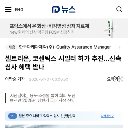
ENG
한국다케다제약(주)-Quality Assurance Manager
채용
셀트리온, 코센틱스 시밀러 허가 추진…신속
심사 혜택 받나
요약
가
이탁순 기자
2026-07-07 06:00:50
지난달에는 용도·조성물 특허 회피 도전
빠르면 2028년 상반기 국내 시장 진입
일본 주요 대학교 약학부 입시 신(편)입학
자세히보기
PR