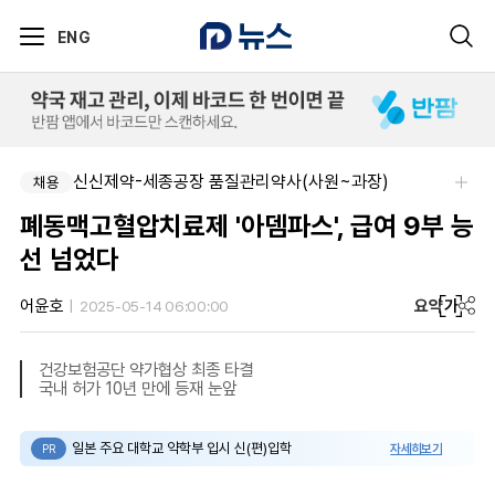
ENG
신신제약-세종공장 품질관리약사(사원~과장)
채용
폐동맥고혈압치료제 '아뎀파스', 급여 9부 능
선 넘었다
요약
가
어윤호
2025-05-14 06:00:00
건강보험공단 약가협상 최종 타결
국내 허가 10년 만에 등재 눈앞
일본 주요 대학교 약학부 입시 신(편)입학
자세히보기
PR