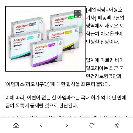
[데일리팜=어윤호
기자] 폐동맥고혈압
영역에서 새로운 보
험급여 치료옵션이
탄생할 전망이다.
업계에 따르면 바이
엘코리아는 최근 국
민건강보험공단과
'아뎀파스(리오시구앗)'에 대한 협상을 최종 타결했다.
이에 따라, 이변이 없는 한 아뎀파스는 국내 허가 약 10년 만에
급여 목록에 등재될 것으로 판단된다.
아뎀파스의 협상은 상한금액 협상이 아닌, 사용량 협상이다. 바
이엘은 대체약제 가중평균가(WAP, Weighted Average