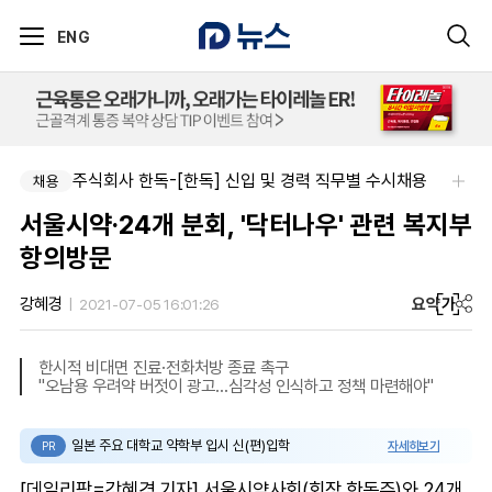
ENG
주식회사 한독-[한독] 신입 및 경력 직무별 수시채용
채용
서울시약·24개 분회, '닥터나우' 관련 복지부
항의방문
요약
가
강혜경
2021-07-05 16:01:26
한시적 비대면 진료·전화처방 종료 촉구
"오남용 우려약 버젓이 광고…심각성 인식하고 정책 마련해야"
일본 주요 대학교 약학부 입시 신(편)입학
자세히보기
PR
[데일리팜=강혜경 기자] 서울시약사회(회장 한동주)와 24개