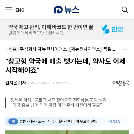
ENG
주식회사 제뉴원사이언스-[제뉴원사이언스] 품질관리약사 모집(경력무관)
채용
"창고형 약국에 매출 뺏기는데, 약사도 이제
시작해야죠"
요약
가
김지은 기자
2026-07-03 09:52:32
정세운 약사 “블로그 보고 찾아오고 전화하는 고객 생겨”
“약국 홍보 넘어 직역 확장·미래 준비 차원에서 필요”
법률 · 세무 · 노무 · 개국 · 대출 · 인테리어 무료 컨설팅
약국 Q&A
PR