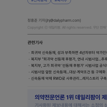
신속등재
복지부
정흥준 기자(jhj@dailypharm.com)
Copyright ⓒ 데일리팜. All rights reserved. 무단 전
관련기사
희귀약 신속등재, 성과 부족하면 4년차부터 약가인
복지부 "희귀약 선등재 후평가, 연내 시범사업…추후
복지부, 고가 희귀약 '선등재 후평가' 시범사업 공식
시범사업 앞둔 신속등재...대상·계약조건 등 구체화
신속등재 약제 RWD로 사후관리...레지스트리 구축
의약전문언론 1위 데일리팜이 
기사화된 제보내용에 대해서는 소정의 