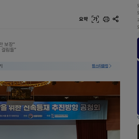
요약
가
만 보장"
 걸림돌"
기
팜스타클럽