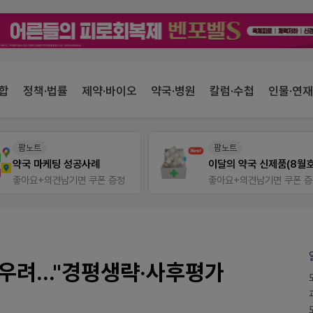
합
정책·법률
제약·바이오
약국·병원
칼럼·수첩
인물·연재
팜노트
팜노트
약국 마케팅 성공사례
이달의 약국 신제품(8월호
좋아요+의견남기면 쿠폰 증정
좋아요+의견남기면 쿠폰 
우려..."경평생략·사후평가