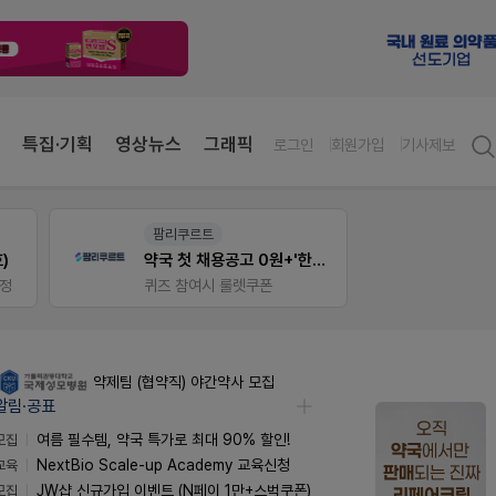
특집·기획
영상뉴스
그래픽
로그인
회원가입
기사제보
팜리쿠르트
E-det
)
약국 첫 채용공고 0원+'한번 더' 무료 연장
근육통
증정
퀴즈 참여시 룰렛쿠폰
오래가
약제팀 (협약직) 야간약사 모집
알림·공표
모집
여름 필수템, 약국 특가로 최대 90% 할인!
교육
NextBio Scale-up Academy 교육신청
모집
JW샵 신규가입 이벤트 (N페이 1만+스벅쿠폰)