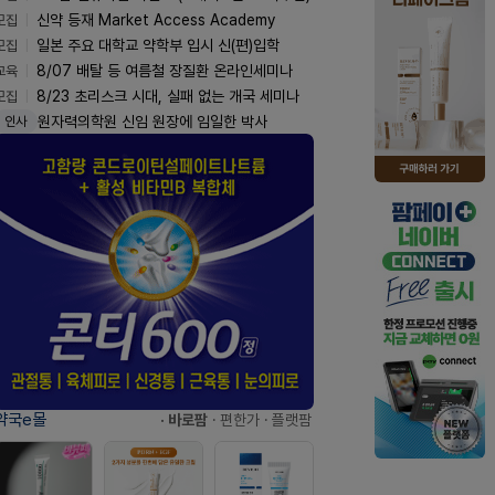
모집
신약 등재 Market Access Academy
모집
일본 주요 대학교 약학부 입시 신(편)입학
교육
8/07 배탈 등 여름철 장질환 온라인세미나
모집
8/23 초리스크 시대, 실패 없는 개국 세미나
원자력의학원 신임 원장에 임일한 박사
인사
약국e몰
· 바로팜
· 편한가
· 플랫팜