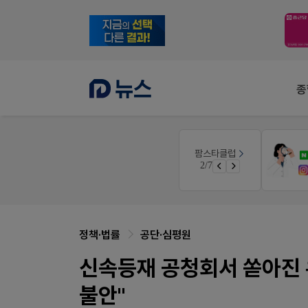
종
V-Detail
팜스타클럽
우리 가족 다양한 상처엔 비아핀!
3/7
비아핀 POSM 신청 GO!
정책·법률
공단·심평원
신속등재 공청회서 쏟아진 
불안"