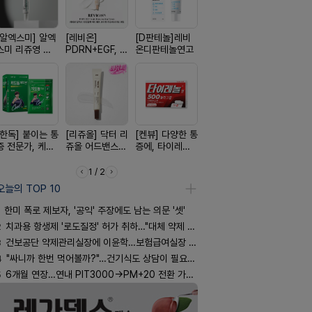
[알엑스미] 알엑
[레비온]
[D판테놀]레비
[휴온스 ] 비듬을
[아워팜] 
스미 리쥬영 울
PDRN+EGF, 레
온디판테놀연고
한번에, 니조랄
이 맞춤설계
트라 PDRN
비온RX PDRN
2%액
로타민 kid
10000 딥리페
EGF 크림
더베리맛
어 크림
[한독] 붙이는 통
[리쥬올] 닥터 리
[켄뷰] 다양한 통
[쥬베룩] 진짜 쥬
[여드름치료
증 전문가, 케토
쥬올 어드밴스드
증에, 타이레놀
베룩을 담은 약
크스팟크림
톱 액티브 플라
PDRN 리쥬비네
정 500mg 10
국전용 PDLLA
스타(쿨) 40매
이팅 크림 30ml
정
크림
1 / 2
오늘의 TOP 10
한미 폭로 제보자, '공익' 주장에도 남는 의문 '셋'
2
치과용 항생제 '로도질정' 허가 취하…"대체 약제 충분"
3
건보공단 약제관리실장에 이윤학…보험급여실장 윤유경
4
"싸니까 한번 먹어볼까?"…건기식도 상담이 필요한 이유
5
6개월 연장…연내 PIT3000→PM+20 전환 가능할까