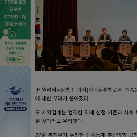
[데일리팜=정흥준 기자]희귀질환치료제 신속등
에 대한 우려가 쏟아졌다.
또 제약업계는 엄격한 약제 선정 기준과 사후
릴 것이라고 우려했다.
27일 복지부가 주최한 신속등재 추진방향 공