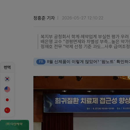
정흥준 기자
2026-05-27 12:10:22
복지부 공청회서 학계·제약업계 부실한 평가 우려
배은영 교수 "경평면제와 차별성 부족...높은 약가
정재호 전무 "약제 선정 기준 과도...사후 급여조정
PR
8월 신제품이 이렇게 많았어? ‘팜노트’ 확인하
번역