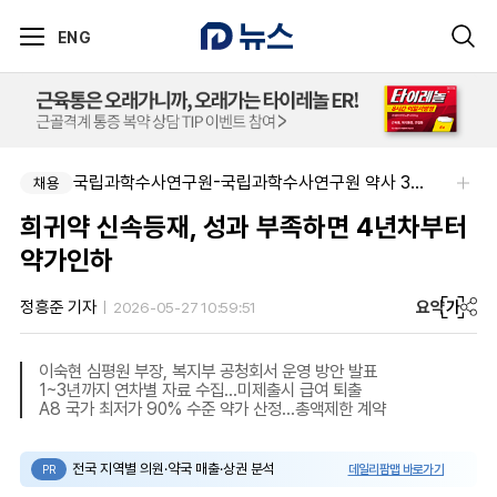
ENG
국립과학수사연구원-국립과학수사연구원 약사 3명 채용
채용
희귀약 신속등재, 성과 부족하면 4년차부터
약가인하
요약
가
정흥준 기자
2026-05-27 10:59:51
이숙현 심평원 부장, 복지부 공청회서 운영 방안 발표
1~3년까지 연차별 자료 수집...미제출시 급여 퇴출
A8 국가 최저가 90% 수준 약가 산정...총액제한 계약
전국 지역별 의원·약국 매출·상권 분석
데일리팜맵 바로가기
PR