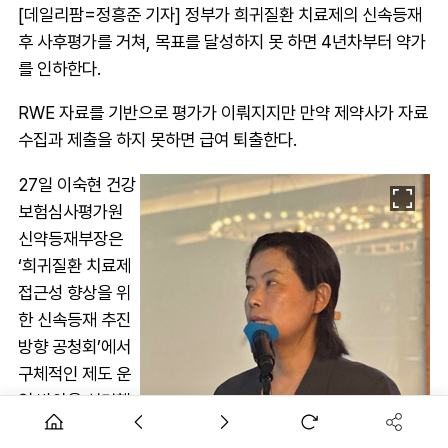
[데일리팜=정흥준 기자] 정부가 희귀질환 치료제의 신속등재
후 사후평가를 거쳐, 목표를 달성하지 못 하면 4년차부터 약가
를 인하한다.
RWE 자료를 기반으로 평가가 이뤄지지만 만약 제약사가 자료
수집과 제출을 하지 못하면 급여 퇴출한다.
27일 이숙현 건강
보험심사평가원
신약등재부장은
‘희귀질환 치료제
접근성 향상을 위
한 신속등재 추진
방향 공청회’에서
구체적인 제도 운
영 방안을 설명했
다.