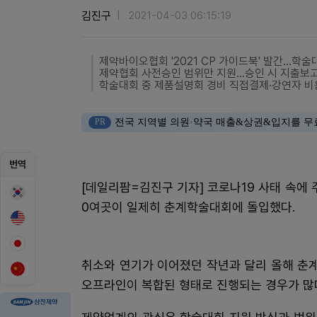
김진구
2021-04-03 06:15:19
제약바이오협회 '2021 CP 가이드북' 발간…학
제약협회 사전승인 범위만 지원…승인 시 지출보
학술대회 중 제품설명회 경비 직접결제·강연자 비
PR
전국 지역별 의원·약국 매출&상권&입지를 무
번역
[데일리팜=김진구 기자] 코로나19 사태 속에 
0여곳이 일제히 춘계학술대회에 돌입했다.
취소와 연기가 이어졌던 작년과 달리 올해 춘
오프라인이 복합된 형태로 진행되는 경우가 많