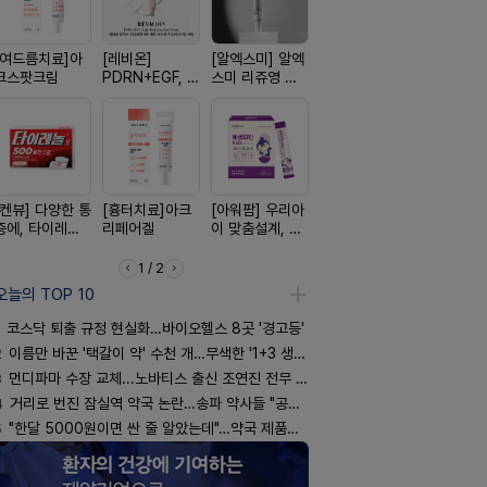
[여드름치료]아
[레비온]
[알엑스미] 알엑
[D판테놀]레비
[리쥬올] 닥
크스팟크림
PDRN+EGF, 레
스미 리쥬영 울
온디판테놀연고
쥬올 어드
비온RX PDRN
트라 PDRN
PDRN 리
EGF 크림
10000 딥리페
이팅 크림 3
어 크림
[켄뷰] 다양한 통
[흉터치료]아크
[아워팜] 우리아
[휴온스 ] 비듬을
[쥬베룩] 진
증에, 타이레놀
리페어겔
이 맞춤설계, 바
한번에, 니조랄
베룩을 담은
정 500mg 10
로타민 kids 엘
2%액
국전용 PD
정
더베리맛
크림
1 / 2
오늘의 TOP 10
코스닥 퇴출 규정 현실화…바이오헬스 8곳 '경고등'
2
이름만 바꾼 '택갈이 약' 수천 개…무색한 '1+3 생동'
3
먼디파마 수장 교체...노바티스 출신 조연진 전무 내정
4
거리로 번진 잠실역 약국 논란…송파 약사들 "공공성 훼손"
5
"한달 5000원이면 싼 줄 알았는데"…약국 제품과 비교해보니