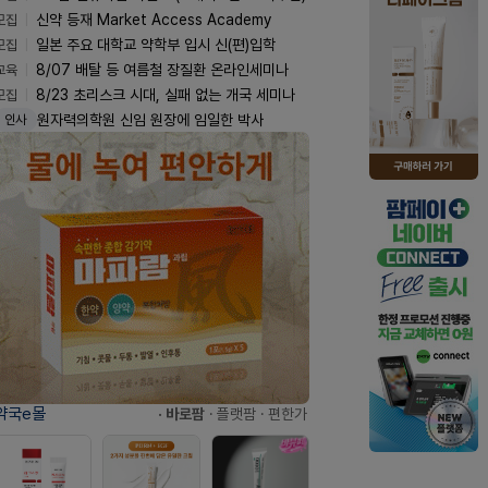
모집
신약 등재 Market Access Academy
모집
일본 주요 대학교 약학부 입시 신(편)입학
교육
8/07 배탈 등 여름철 장질환 온라인세미나
모집
8/23 초리스크 시대, 실패 없는 개국 세미나
원자력의학원 신임 원장에 임일한 박사
인사
약국e몰
· 바로팜
· 플랫팜
· 편한가