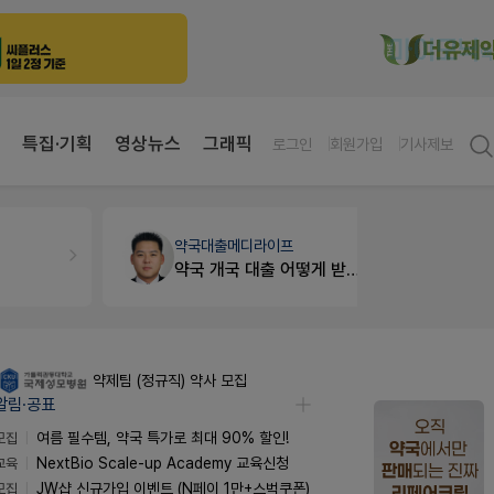
특집·기획
영상뉴스
그래픽
로그인
회원가입
기사제보
약국대출
메디라이프
약국인테리
약국 개국 대출 어떻게 받아야할지 어렵습니다
매대 높이
약제팀 (정규직) 약사 모집
알림·공표
모집
여름 필수템, 약국 특가로 최대 90% 할인!
교육
NextBio Scale-up Academy 교육신청
모집
JW샵 신규가입 이벤트 (N페이 1만+스벅쿠폰)