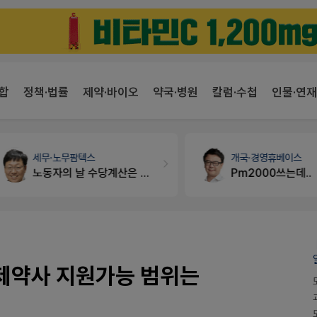
합
정책·법률
제약·바이오
약국·병원
칼럼·수첩
인물·연재
세무·노무
팜텍스
개국·경영
휴베이스
노동자의 날 수당계산은 어떻게 되나요
Pm2000쓰는데..
제약사 지원가능 범위는