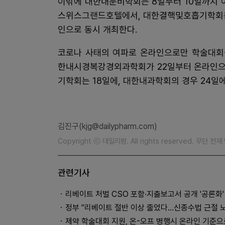
이밖에 대한내분비학회는 8일부터 10일까지 
스위스그랜드호텔에서, 대한결핵및호흡기학회는 
인으로 동시 개최한다.
코로나 사태의 여파로 온라인으로만 학술대회
한내시경복강경외과학회가 22일부터 온라인으
기학회는 18일에, 대한내과학회의 경우 24일
김진구(kjg@dailypharm.com)
Copyright ⓒ 데일리팜. All rights reserved. 무단 전
관련기사
리베이트 처벌 CSO 포함·지출보고서 공개 '공론화'
정부 "리베이트 절반 이상 줄었다…신종수법 근절 
제약 학술대회 지원, 온-오프 병행시 온라인 기준으