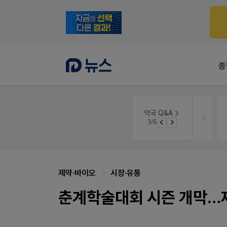
종
인
약국법률
법무법인 규원
약국 Q&A
3/6
경단녀요건중 근로스득원천징수액
문의합니다
제약·바이오
시장·유통
춘계학술대회 시즌 개막…