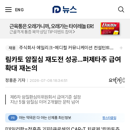
ENG
주식회사 에일리크-메디컬 커뮤니케이션 컨설턴트(Associate) / 메디컬라이터 채용
채용
림카토 암질심 재도전 성공...퍼제타주 급여
확대 재논의
요약
가
정흥준 기자
2026-07-08 18:34:51
제6차 암질환심의위원회서 급여기준 설정
지난 5월 암질심 이어 2개월만 문턱 넘어
아는 약국은 다 아는 신제품 최신정보
팜스타클럽
PR
[데일리팜=정흥준 기자]큐로셀의 CAR-T 치료제 '림카토주