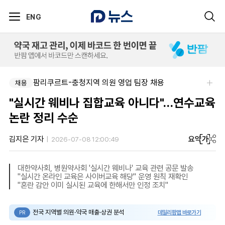
ENG
팜리쿠르트-충청지역 의원 영업 팀장 채용
채용
"실시간 웨비나 집합교육 아니다"…연수교육
논란 정리 수순
요약
가
김지은 기자
2026-07-08 12:00:49
대한약사회, 병원약사회 '실시간 웨비나' 교육 관련 공문 발송
"실시간 온라인 교육은 사이버교육 해당" 운영 원칙 재확인
"혼란 감안 이미 실시된 교육에 한해서만 인정 조치"
전국 지역별 의원·약국 매출·상권 분석
데일리팜맵 바로가기
PR