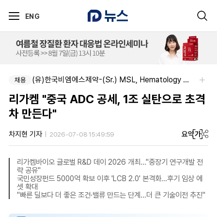
ENG
(유)한국비엠에스제약-(Sr.) MSL, Hematology (Permanent)
채용
리가켐 "중국 ADC 공세, 1조 실탄으로 초격
차 만든다"
요약
가
차지현 기자
2026-07-08 15:49:59
리가켐바이오 글로벌 R&D 데이 2026 개최…"중장기 연구개발 전
략 공유"
국민성장펀드 5000억 확보 이후 'LCB 2.0' 본격화…후기 임상 에
셋 확대
"빠른 딜보다 더 좋은 조건·밸류 만드는 단계…더 큰 기술이전 추진"