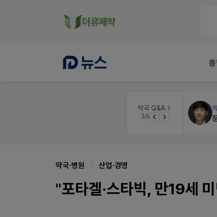
종
 디자인
개국·경영
휴베이스
약국 Q&A
3/6
Pm2000쓰는데..
약국·병원
산업·경영
"포타겔·스타빅, 만19세 