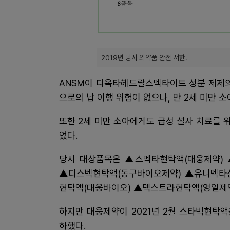
2019년 당시 의약품 안전 서한.
ANSM이 디옥타헤드랄스멕타이트 성분 제제의
으로의 납 이행 위험이 없으나, 만 2세 미만 
또한 2세 미만 소아에게도 급성 설사 치료를 
었다.
당시 대상품목은 ▲스멕타현탁액(대웅제약) 
▲디스벡현탁액(동구바이오제약) ▲유니멕타산
현탁액(대웅바이오) ▲덱스트라현탁액(영일제약)
하지만 대웅제약이 2021년 2월 스타빅현탁
하했다.