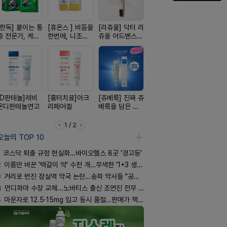
[한독] 붙이는 통
[휴온스 ] 비듬을
[리쥬올] 닥터 리
[켄뷰] 다양한 통
[여드름치료
증 전문가, 케토
한번에, 니조랄
쥬올 어드밴스드
증에, 타이레놀
크스팟크림
톱 액티브 플라
2%액
PDRN 리쥬비네
정 500mg 10
스타(쿨) 40매
이팅 크림 30ml
정
[D판테놀]레비
[흉터치료]아크
[쥬베룩] 진짜 쥬
[아워팜] 우리아
[알엑스미]
온디판테놀연고
리페어겔
베룩을 담은 약
이 맞춤설계, 바
스미 리쥬영
국전용 PDLLA
로타민 kids 엘
트라 PDR
크림
더베리맛
10000 딥
1 / 2
어 크림
오늘의 TOP 10
코스닥 퇴출 규정 현실화…바이오헬스 8곳 '경고등'
2
이름만 바꾼 '택갈이 약' 수천 개…무색한 '1+3 생동'
3
거리로 번진 잠실역 약국 논란…송파 약사들 "공공성 훼손"
4
먼디파마 수장 교체...노바티스 출신 조연진 전무 내정
5
마운자로 12.5·15mg 입고 동시 품절…판매가 책정 고심