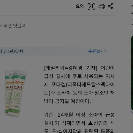
요약
가
도 의견 엇갈려
시 신(편)입학
자세히보기
[데일리팜=강혜경 기자] 어린이
급성 설사에 주로 사용되는 지사
제 포타겔(디옥타헤드랄스멕타이
트)과 스타빅 등의 소아·청소년 처
방이 금지될 예정이다.
기존 '24개월 이상 소아의 급성
설사'가 삭제되면서 ▲성인의 식
도, 위·십이지장과 관련된 통증의