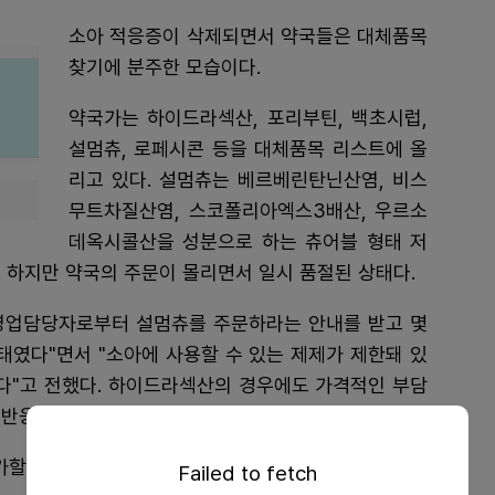
소아 적응증이 삭제되면서 약국들은 대체품목
찾기에 분주한 모습이다.
약국가는 하이드라섹산, 포리부틴, 백초시럽,
설멈츄, 로페시콘 등을 대체품목 리스트에 올
리고 있다. 설멈츄는 베르베린탄닌산염, 비스
무트차질산염, 스코폴리아엑스3배산, 우르소
데옥시콜산을 성분으로 하는 츄어블 형태 저
. 하지만 약국의 주문이 몰리면서 일시 품절된 상태다.
영업담당자로부터 설멈츄를 주문하라는 안내를 받고 몇
태였다"면서 "소아에 사용할 수 있는 제제가 제한돼 있
없다"고 전했다. 하이드라섹산의 경우에도 가격적인 부담
반응이 이어질 수도 있다는 것.
가할 것으로 예상된다"고 말했다.
Failed to fetch