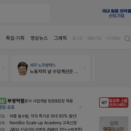
특집·기획
영상뉴스
그래픽
로그인
회원가입
기사제보
세무·노무
팜텍스
약국대출
메
노동자의 날 수당계산은 어떻게 되나요
본사 사업개발 팀원&팀장 채용
알림·공표
모집
여름 필수템, 약국 특가로 최대 90% 할인!
교육
NextBio Scale-up Academy 교육신청
모집
JW샵 신규가입 이벤트 (N페이 1만+스벅쿠폰)