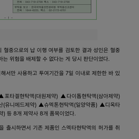
 혈중으로의 납 이행 여부를 검토한 결과 성인은 혈중
소아는 위험을 배제할 수 없다는 게 당시 판단이었다.
위해서만 사용하고 투여기간을 7일 이내로 제한한 바 있
▲포타겔현탁액(대원제약) ▲다이톱현탁액(삼아제약)
(유니메드제약) ▲슈멕톤현탁액(일양약품) ▲디옥타
 등 8개 제약사 8개 품목이었다.
액을 출시하면서 기존 제품인 스멕타현탁액의 허가를 취