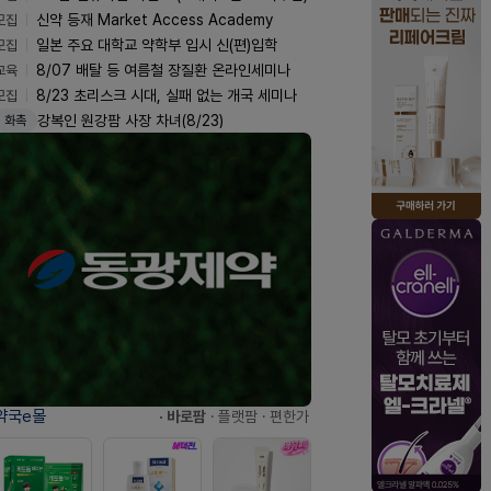
모집
신약 등재 Market Access Academy
모집
일본 주요 대학교 약학부 입시 신(편)입학
교육
8/07 배탈 등 여름철 장질환 온라인세미나
모집
8/23 초리스크 시대, 실패 없는 개국 세미나
강복인 원강팜 사장 차녀(8/23)
화촉
약국e몰
· 바로팜
· 플랫팜
· 편한가