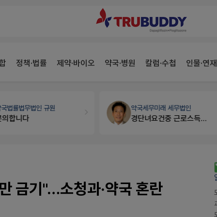
합
정책·법률
제약·바이오
약국·병원
칼럼·수첩
인물·연재
약국법률
법무법인 규원
약국세무
미래 세무법인
문의합니다
경단녀요건중 근로스득원천징수액
미만 금기"…소청과·약국 혼란