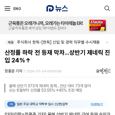
ENG
주식회사 한독-[한독] 신입 및 경력 직무별 수시채용
채용
산정률 하락 전 등재 막차...상반기 제네릭 진
입 24%↑
요약
가
정흥준 기자
2026-07-04 06:00:56
올해 상반기 373개 제네릭 등재...전년 대비 73개 많아
오는 8월부터 산정률 53.55%→45% 조정 예정
일본 주요 대학교 약학부 입시 신(편)입학
자세히보기
PR
[데일리팜=정흥준 기자] 올해 상반기 제네릭 급여 등재 숫자가