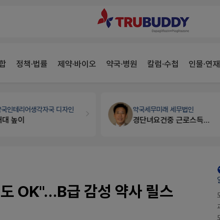
합
정책·법률
제약·바이오
약국·병원
칼럼·수첩
인물·연재
약국인테리어
생각자국 디자인
약국세무
미래 세무법인
매대 높이
경단녀요건중 근로스득원천징수액
 OK"…B급 감성 약사 릴스