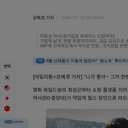
강혜경 기자
2026-07-02 06:00:50
허용성 약사(경기김포 휴베이스 드림약국)
가발에 날개, 맨발 투혼까지까지…B급 감성으로 
IMF에 건축학도에서 약사로 전향…조직원들 보면
PR
8월 신제품이 이렇게 많았어? ‘팜노트’ 확인하
번역
[데일리팜=강혜경 기자] "니가 좋아~ 그거 한
영화 와일드씽의 최성곤부터 쇼핑 플랫폼 지마
약사(50·중앙대)가 약업계 릴스 장인으로 떠오