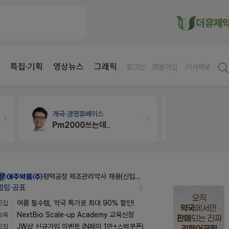
특집·기획
영상뉴스
그래픽
로그인
회원가입
기사제보
개국·경영
휴베이스
약국법률
법
Pm2000쓰는데..
문의합니
평택공장 제조관리약사 채용(신입우대)
알림·공표
모집
여름 필수템, 약국 특가로 최대 90% 할인!
교육
NextBio Scale-up Academy 교육신청
모집
JW샵 신규가입 이벤트 (N페이 1만+스벅쿠폰)