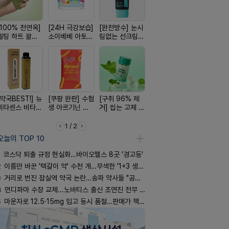
[100% 천연옥]
[24H 극강보습]
[완전방수] 눈시
[국내최초] 모기
[4.98후기
멜팅 하트 괄사
소이베베 아토
림없는 선크림
디퓨저 천연 계
빛나는 피부
마사지기
크림
(SPF50+)
피 모키센트 디
브링 세럼
퓨저
[약국BEST!] 뉴
[쿠팡 완판] 수험
[구취 96% 제
[약물 0%] 터치
[올리브베
비타센스 비타민
생 아르기닌 에
거] 씹는 고체 가
훅 벌레독소 흡
Pick] 드링
흡입기
너지 젤리
글
인기
강음료
1 / 2
오늘의 TOP 10
코스닥 퇴출 규정 현실화…바이오헬스 8곳 '경고등'
2
이름만 바꾼 '택갈이 약' 수천 개…무색한 '1+3 생동'
3
거리로 번진 잠실역 약국 논란…송파 약사들 "공공성 훼손"
4
먼디파마 수장 교체...노바티스 출신 조연진 전무 내정
5
마운자로 12.5·15mg 입고 동시 품절…판매가 책정 고심