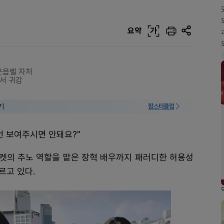
요약
가
웃음벨 자처
서 귀감
기
팜스타클럽
번 보여주시면 안돼요?"
켓의 추노 역할을 맡은 장혁 배우까지 패러디한 허용성
르고 있다.