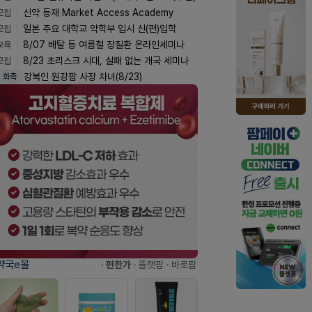
모집
신약 등재 Market Access Academy
모집
일본 주요 대학교 약학부 입시 신(편)입학
교육
8/07 배탈 등 여름철 장질환 온라인세미나
모집
8/23 초리스크 시대, 실패 없는 개국 세미나
강복인 원강팜 사장 차녀(8/23)
화촉
약국e몰
· 편한가
· 플랫팜
· 바로팜