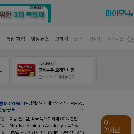
특집·기획
영상뉴스
그래픽
로그인
회원가입
기사제보
E-detail
V-Det
약국 첫 채용공고 0원+'한번 더' 무료 연장
근육통은 오래가니깐!
오래가는 타이레놀 ER
비아핀 
임상PM/제제개선/건기식개발담당 채용
알림·공표
모집
여름 필수템, 약국 특가로 최대 90% 할인!
교육
NextBio Scale-up Academy 교육신청
모집
JW샵 신규가입 이벤트 (N페이 1만+스벅쿠폰)