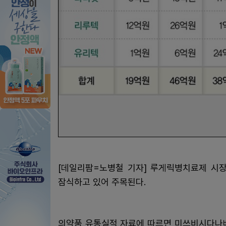
[데일리팜=노병철 기자] 루게릭병치료제 시장
잠식하고 있어 주목된다.
의약품 유통실적 자료에 따르면 미쓰비시다나베