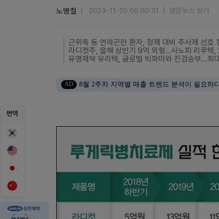
노병철
2023-11-20 06:00:31
영문뉴스 보기
근위축 등 연하곤란 환자, 정제 대비 주사제 선호 
라디컷주, 올해 상반기 9억 외형...사노피 리루텍, 
유영제약 유리텍, 글로벌 빅파마와 진검승부...최
AD
8월 2주차 지역별 매출 트렌드 분석이 필요하
번역