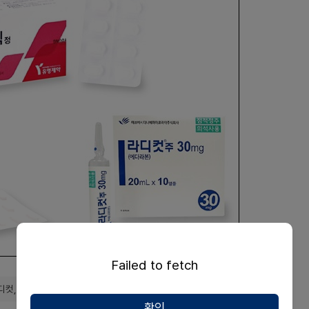
Failed to fetch
컷, 사노피 리루텍.
확인