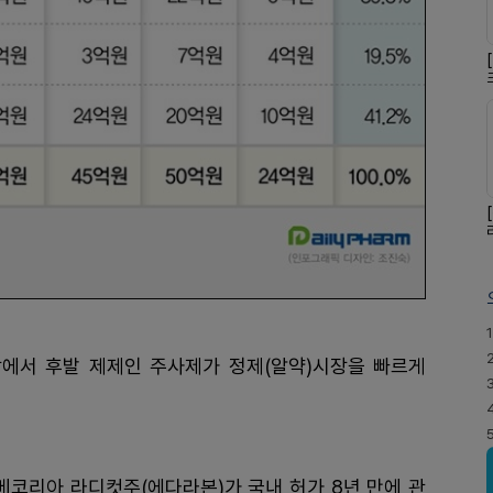
1
에서 후발 제제인 주사제가 정제(알약)시장을 빠르게
코리아 라디컷주(에다라본)가 국내 허가 8년 만에 관