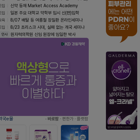
모집
신약 등재 Market Access Academy
모집
일본 주요 대학교 약학부 입시 신(편)입학
교육
8/07 배탈 등 여름철 장질환 온라인세미나
모집
8/23 초리스크 시대, 실패 없는 개국 세미나
원자력의학원 신임 원장에 임일한 박사
인사
약국e몰
· 바로팜
· 편한가
· 플랫팜