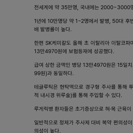
전세계에 약 35만명, 국내에는 2000~300
1년에 10만명당 약 1~2명에서 발병, 50대 후
배 발병률이 높다.
한편 SK케미칼도 올해 초 이탈리아 이탈코파마
13만4970원에 보험등재에 성공했다.
급여 상한 금액인 병당 13만4970원은 15일
99원)과 동일하다.
테글루틱은 현탁액으로 경구형 주사를 통해 투
적 내시경 위루술)를 통해 주입할 수 있다.
루게릭병 환자들은 초기증상으로 혀·목 근육이 
일반적으로 정제가 주사제 대비 복약 편의성이
의성이 높다.