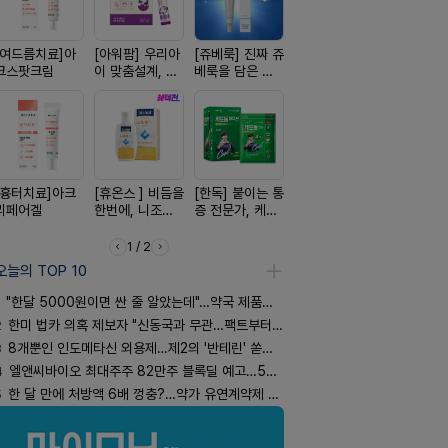
[여드름치료]아
[아워팜] 우리아
[쥬베룩] 진짜 쥬
[알엑스미] 알엑
[켄뷰] 오
크스팟크림
이 맞춤설계, 바
베룩을 담은 약
스미 리쥬영 울
폼타입, 로
로타민 kids 엘
국전용 PDLLA
트라 PDRN
5%폼에어
더베리맛
크림
10000 딥리페
60g
어 크림
[흉터치료]아크
[휴온스 ] 비듬을
[한독] 붙이는 통
[D판테놀]레비
[리쥬올] 닥
리페어겔
한번에, 니조랄
증 전문가, 케토
온디판테놀연고
쥬올 어드
2%액
톱 액티브 플라
PDRN 리
스타(쿨) 40매
이팅 크림 3
1 / 2
오늘의 TOP 10
"한달 5000원이면 싼 줄 알았는데"…약국 제품과 비교해보니
2
한미 법카 의혹 제보자 "신동국과 무관…팩트부터 따져야"
3
8개뿐인 인도메타신 외용제…제2의 '반테린' 쏟아지나
4
엘앤씨바이오 최대주주 82만주 블록딜 예고…500억 규모
5
한 달 만에 처방액 6배 껑충?…약가 유연계약제 착시효과