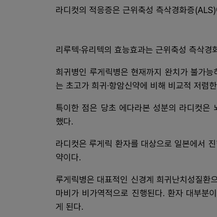
라디컷의 적응증은 근위축성 측삭경화증(ALS)
리루텍·유리텍의 효능효과는 근위축성 측삭경화증
희귀병인 루게릭병은 현재까지 완치가 불가능하
는 초고가 희귀·항암신약에 비해 비교적 저렴한
특이한 점은 당초 에다라본 성분의 라디컷은 
했다.
라디컷은 루게릭 환자를 대상으로 일본에서 진
약이다.
루게릭병은 대표적인 신경계 희귀난치성질환으
마비가 비가역적으로 진행된다. 환자 대부분이
게 된다.