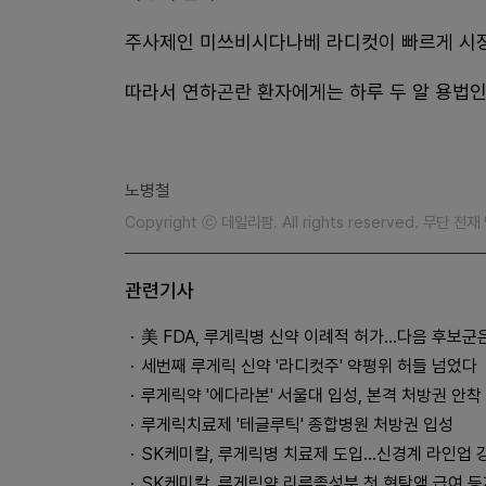
주사제인 미쓰비시다나베 라디컷이 빠르게 시장
따라서 연하곤란 환자에게는 하루 두 알 용법인
노병철
Copyright ⓒ 데일리팜. All rights reserved. 무단 전
관련기사
美 FDA, 루게릭병 신약 이례적 허가...다음 후보군
세번째 루게릭 신약 '라디컷주' 약평위 허들 넘었다
루게릭약 '에다라본' 서울대 입성, 본격 처방권 안착
루게릭치료제 '테글루틱' 종합병원 처방권 입성
SK케미칼, 루게릭병 치료제 도입…신경계 라인업 
SK케미칼, 루게릭약 리루졸성분 첫 현탁액 급여 등