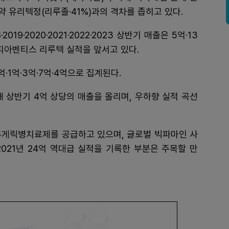
약 유리텍정(리루졸·41%)과의 격차를 좁히고 있다.
19·2020·2021·2022·2023 상반기 매출은 5억·13
사노피아벤티스 리루텍 실적을 앞서고 있다.
·1억·3억·7억·4억으로 집계된다.
올해 상반기 4억 상당의 매출을 올리며, 우하향 실적 곡선
루게릭병치료제를 공급하고 있으며, 글로벌 빅파마인 사
2021년 24억 역대급 실적을 기록한 부분은 주목할 만