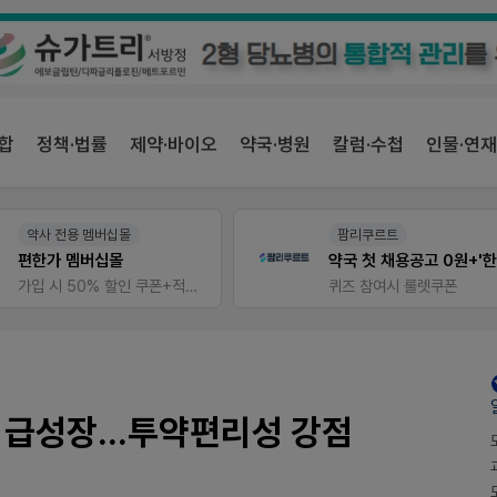
합
정책·법률
제약·바이오
약국·병원
칼럼·수첩
인물·연재
약사 전용 멤버십몰
팜리쿠르트
편한가 멤버십몰
가입 시 50% 할인 쿠폰+적립금까지!
퀴즈 참여시 룰렛쿠폰
 급성장...투약편리성 강점