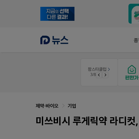
종
몰
팜노트
팜스타클럽
이달의 약국 신제품(8월호)
3/8
가입 시 네이버 1만포인트 + 스벅쿠폰
좋아요+의견남기면 쿠폰 증정
제약·바이오
기업
미쓰비시 루게릭약 라디컷,