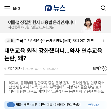
ENG
알보젠코리아-향남공장 OQA 품질약사 채용(주5일/파트타임 가능)
한국오츠카제약(주)-병원영업(MR) 채용연계형 인턴(신입사원) 모집 공고
채용
채용
대면교육 원칙 강화했더니…약사 연수교육
논란, 왜?
요약
가
김지은 기자
2026-07-06 11:59:20
복지부, 올해부터 집합교육 중심 운영 원칙…온라인 평점 인정 축소
산업·병원약사 "교육 인프라 부족한데"…지방 약사들은 부담 호소
“1년에 한번 교육도 어렵다면”…일각서는 논란 이해 안된단 반응도
법률 · 세무 · 노무 · 개국 · 대출 · 인테리어 무료 컨설팅
약국 Q&A
PR