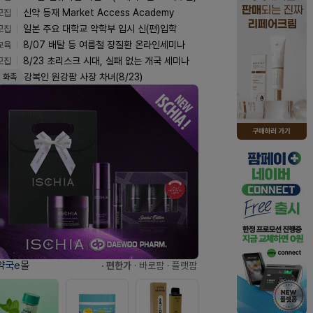
모집
신약 등재 Market Access Academy
모집
일본 주요 대학교 약학부 입시 신(편)입학
교육
8/07 배탈 등 여름철 장질환 온라인세미나
모집
8/23 초리스크 시대, 실패 없는 개국 세미나
강복인 원강팜 사장 차녀(8/23)
화촉
약국e몰
· 편한가
· 바로팜
· 플랫팜