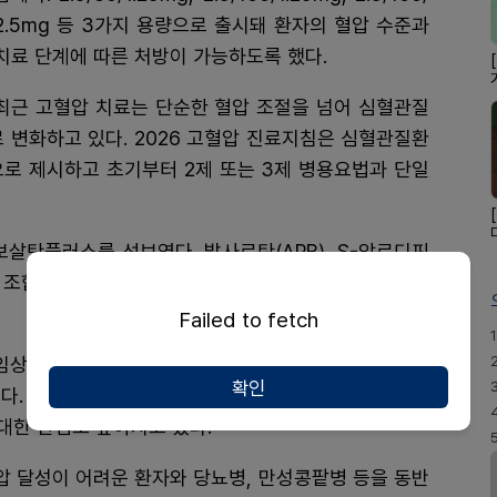
2.5mg 등 3가지 용량으로 출시돼 환자의 혈압 수준과
치료 단계에 따른 처방이 가능하도록 했다.
최근 고혈압 치료는 단순한 혈압 조절을 넘어 심혈관질
 변화하고 있다. 2026 고혈압 진료지침은 심혈관질환
으로 제시하고 초기부터 2제 또는 3제 병용요법과 단일
살탄플러스를 선보였다. 발사르탄(ARB), S-암로디핀
를 조합해 혈압 강하 효과와 복약순응도를 동시에 높이는
Failed to fetch
1
상연구(HYVET) 등을 통해 혈압 조절뿐 아니라 심혈
확인
는다. 최근 국내외 진료지침에서도 티아지드 유사 이뇨제
대한 관심도 높아지고 있다.
 달성이 어려운 환자와 당뇨병, 만성콩팥병 등을 동반