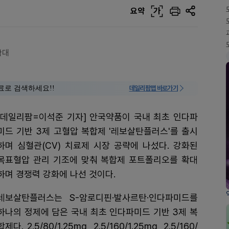
요약
가
확대
료로 검색하세요!!
데일리팜맵 바로가기
[데일리팜=이석준 기자] 안국약품이 국내 최초 인다파
미드 기반 3제 고혈압 복합제 '레보살탄플러스'를 출시
하며 심혈관(CV) 치료제 시장 공략에 나섰다. 강화된
목표혈압 관리 기조에 맞춰 복합제 포트폴리오를 확대
하며 경쟁력 강화에 나선 것이다.
레보살탄플러스는 S-암로디핀·발사르탄·인다파미드를
하나의 정제에 담은 국내 최초 인다파미드 기반 3제 복
합제다. 2.5/80/1.25mg, 2.5/160/1.25mg, 2.5/160/