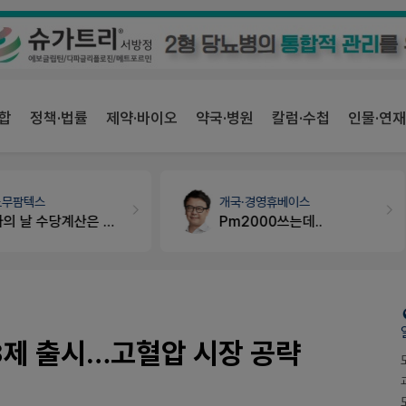
합
정책·법률
제약·바이오
약국·병원
칼럼·수첩
인물·연재
개국·경영
휴베이스
약국법률
법무법인 규원
Pm2000쓰는데..
문의합니다
3제 출시…고혈압 시장 공략