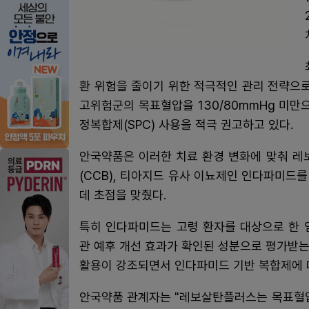
환 위험을 줄이기 위한 적극적인 관리 전략으로
고위험군의 목표혈압을 130/80mmHg 미만
정복합제(SPC) 사용을 적극 권고하고 있다.
안국약품은 이러한 치료 환경 변화에 맞춰 레보
(CCB), 티아지드 유사 이뇨제인 인다파미드
데 초점을 맞췄다.
특히 인다파미드는 고령 환자를 대상으로 한 임
관 예후 개선 효과가 확인된 성분으로 평가받
활용이 강조되면서 인다파미드 기반 복합제에 
안국약품 관계자는 "레보살탄플러스는 목표혈압