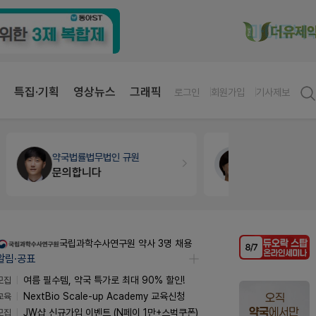
특집·기획
영상뉴스
그래픽
로그인
회원가입
기사제보
약국인테리어
생각자국 디자인
약국세무
미
매대 높이
국립과학수사연구원 약사 3명 채용
알림·공표
모집
여름 필수템, 약국 특가로 최대 90% 할인!
교육
NextBio Scale-up Academy 교육신청
모집
JW샵 신규가입 이벤트 (N페이 1만+스벅쿠폰)