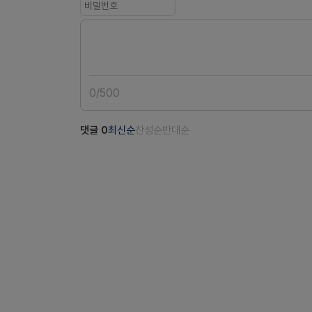
0
/
500
댓글
0
최신순
찬성순
반대순