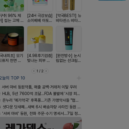
[구취 96% 제
[24H 극강보습]
[약국BEST!] 뉴
[약물 0%] 터치
[평점 4.9
거] 씹는 고체 가
소이베베 아토
비타센스 비타민
훅 벌레독소 흡
선택 근본 
글
크림
흡입기
인기
션, 솔티스
[국내최초] 모기
[4.98후기검증]
[완전방수] 눈시
[쿠팡 완판] 수험
[올리브베
디퓨저 천연 계
빛나는 피부 오
림없는 선크림
생 아르기닌 에
Pick] 드링
피 모키센트 디
브링 세럼
(SPF50+)
너지 젤리
강음료
퓨저
1 / 2
오늘의 TOP 10
서버 마비 동원약품, 매출 공백·거래처 이탈 우려
2
HLB, 5년 7600억 조달…FDA 불발에 '시장 피로감'
3
온누리 '메가약국' 후폭풍…기존 가맹약사들 "협의체 만들자"
4
셧다운 닷새째…새벽 6시 배송차량 사라진 동원 물류센터
5
'서버 마비' 동원, 전화 주문·수기 명세서…7일 정상화 되나