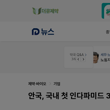
종
세무·노무
팜텍스
약국 Q&A
3/6
약국 개국 대출 어떻게 받아야할지 어렵습니다
노동자의 날 수당계산은 어떻게 되나요
제약·바이오
기업
안국, 국내 첫 인다파미드 