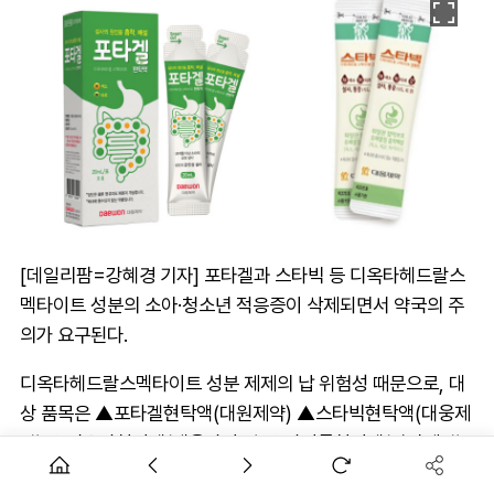
[데일리팜=강혜경 기자] 포타겔과 스타빅 등 디옥타헤드랄스
멕타이트 성분의 소아·청소년 적응증이 삭제되면서 약국의 주
의가 요구된다.
디옥타헤드랄스멕타이트 성분 제제의 납 위험성 때문으로, 대
상 품목은 ▲포타겔현탁액(대원제약) ▲스타빅현탁액(대웅제
약) ▲디옥타현탁액(대웅바이오) ▲다이톱현탁액(삼아제약)
▲슈멕톤현탁액(일양약품) 등 5품목이다.