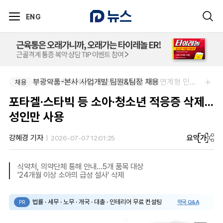
ENG
부광약품-본사 사업개발 팀원&팀장 채용
한국오츠카제약(주)-병원영업(MR) 채용연계형 인턴(신입사원) 모집 공고
채용
채용
포타겔·스타빅 등 소아·청소년 적응증 삭제...
성인만 사용
요약
가
강혜경 기자
2026-07-07 12:01:25
식약처, 의약단체 통해 안내…5개 품목 대상
'24개월 이상 소아의 급성 설사' 삭제
법률 · 세무 · 노무 · 개국 · 대출 · 인테리어 무료 컨설팅
약국 Q&A
PR