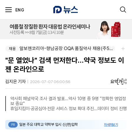
ENG
동성제약(주)아산공장-동성제약 아산공장 약사 채용
알보젠코리아-향남공장 OQA 품질약사 채용(주5일/파트타임 가능)
채용
채용
"문 열었나" 검색 먼저한다…약국 정보도 이
젠 온라인으로
요약
가
김지은 기자
2026-07-07 06:00:56
약사회 패널약국 조사 결과 발표…약사 10명 중 9명 "정확한 영업정
보 중요"
휴일지킴이·공공심야·전문 서비스 정보 확대 추진…데이터 정비 진행
일본 주요 대학교 약학부 입시 신(편)입학
자세히보기
PR