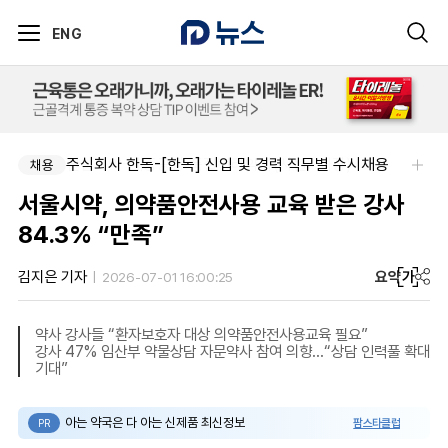
ENG
신신제약-세종공장 품질관리약사(사원~과장)
주식회사 한독-[한독] 신입 및 경력 직무별 수시채용
채용
채용
서울시약, 의약품안전사용 교육 받은 강사
84.3% “만족”
요약
가
김지은 기자
2026-07-01 16:00:25
약사 강사들 “환자보호자 대상 의약품안전사용교육 필요”
강사 47% 임산부 약물상담 자문약사 참여 의향…“상담 인력풀 확대
기대”
아는 약국은 다 아는 신제품 최신정보
팜스타클럽
PR