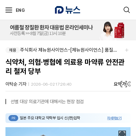
ENG
주식회사 제뉴원사이언스-[제뉴원사이언스] 품질관리약사 모집(경력무관)
주식회사 에일리크-메디컬 커뮤니케이션 컨설턴트(Associate) / 메디컬라이터 채용
채용
채용
식약처, 의협·병협에 의료용 마약류 안전관
리 철저 당부
요약
가
이탁순 기자
2026-06-02 17:26:40
선별 대상 의료기관에 대해서는 현장 점검
일본 주요 대학교 약학부 입시 신(편)입학
자세히보기
PR