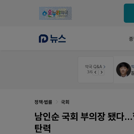
종
약국세무
미래 세무법인
약국 Q&A
3/6
노동자의 날 수당계산은 어떻게 되나요
경단녀요건중 근로스득원천징수액
정책·법률
국회
남인순 국회 부의장 됐다…
탄력