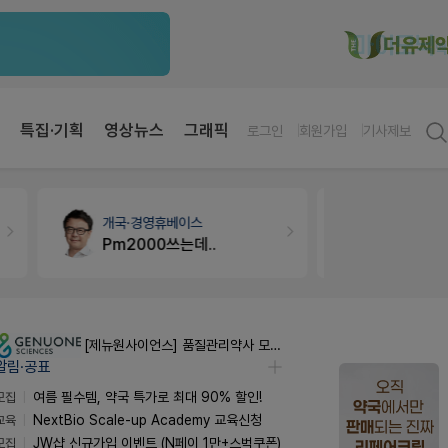
특집·기획
영상뉴스
그래픽
로그인
회원가입
기사제보
개국·경영
휴베이스
약국대출
메
Pm2000쓰는데..
[제뉴원사이언스] 품질관리약사 모집(경력무관)
알림·공표
모집
여름 필수템, 약국 특가로 최대 90% 할인!
교육
NextBio Scale-up Academy 교육신청
모집
JW샵 신규가입 이벤트 (N페이 1만+스벅쿠폰)