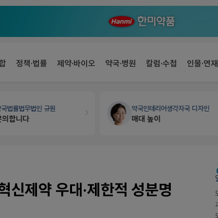
합
정책·법률
제약·바이오
약국·병원
칼럼·수첩
인물·연재
약국법률
법무법인 규원
약국인테리어
생각자국 디자인
문의합니다
매대 높이
혁신제약 우대·제한적 성분명