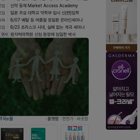
모집
신약 등재 Market Access Academy
모집
일본 주요 대학교 약학부 입시 신(편)입학
교육
8/07 배탈 등 여름철 장질환 온라인세미나
모집
8/23 초리스크 시대, 실패 없는 개국 세미나
원자력의학원 신임 원장에 임일한 박사
인사
약국e몰
· 플랫팜
· 편한가
· 바로팜