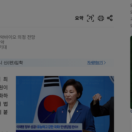
요약
가
제약바이오 의정 전망
공약
 기대
시 신(편)입학
자세히보기
 최
원이
화하
 법
에 붙