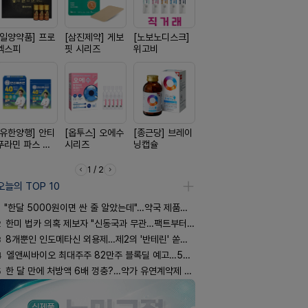
[일양약품] 프로
[삼진제약] 게보
[노보노디스크]
[신신제약] 모스
[신신제약]
엑스피
핏 시리즈
위고비
키토 밀크
스마일드
[유한양행] 안티
[옵투스] 오에수
[종근당] 브레이
[일양약품] 도담
[경방신약]
푸라민 파스 시
시리즈
닝캡슐
도담 시리즈
브이산
리즈
1 / 2
오늘의 TOP 10
"한달 5000원이면 싼 줄 알았는데"…약국 제품과 비교해보니
2
한미 법카 의혹 제보자 "신동국과 무관…팩트부터 따져야"
3
8개뿐인 인도메타신 외용제…제2의 '반테린' 쏟아지나
4
엘앤씨바이오 최대주주 82만주 블록딜 예고…500억 규모
5
한 달 만에 처방액 6배 껑충?…약가 유연계약제 착시효과