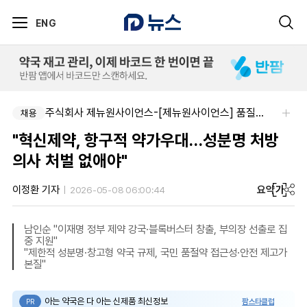
ENG
주식회사 제뉴원사이언스-[제뉴원사이언스] 품질관리약사 모집(경력무관)
채용
"혁신제약, 항구적 약가우대…성분명 처방
의사 처벌 없애야"
요약
가
이정환 기자
2026-05-08 06:00:44
남인순 "이재명 정부 제약 강국·블록버스터 창출, 부의장 선출로 집
중 지원"
"제한적 성분명·창고형 약국 규제, 국민 품절약 접근성·안전 제고가
본질"
아는 약국은 다 아는 신제품 최신정보
팜스타클럽
PR