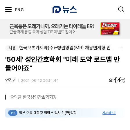
ENG
아주약품-평택공장 제조관리약사 채용(신입우대)
한국오츠카제약(주)-병원영업(MR) 채용연계형 인턴(신입사원) 모집 공고
채용
채용
'50세' 성인간호학회 "미래 도약 로드맵 만
들어야죠"
요약
가
안경진
2021-08-12 06:14:44
오의금 한국성인간호학회장
일본 주요 대학교 약학부 입시 신(편)입학
자세히보기
PR