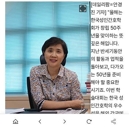
[데일리팜=안경
진 기자] "올해는
한국성인간호학
회가 창립 50주
년을 맞이하는 뜻
깊은 해입니다.
지난 반세기동안
의 활동과 업적을
돌아보고, 다가오
는 50년을 준비
해야 할 중요한
시기죠. 이번 학
술대회는 한국 성
인간호학의 우수
성을 해외 각국에
알리는 글로벌 도
약의 분기점이 될