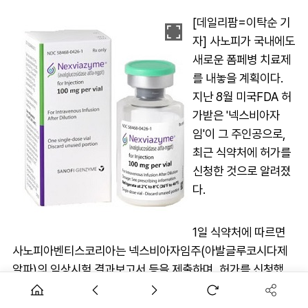
[데일리팜=이탁순 기
자] 사노피가 국내에도
새로운 폼페병 치료제
를 내놓을 계획이다.
지난 8월 미국FDA 허
가받은 '넥스비아자
임'이 그 주인공으로,
최근 식약처에 허가를
신청한 것으로 알려졌
다.
1일 식약처에 따르면
사노피아벤티스코리아는 넥스비아자임주(아발글루코시다제
알파)의 임상시험 결과보고서 등을 제출하며, 허가를 신청했
다.