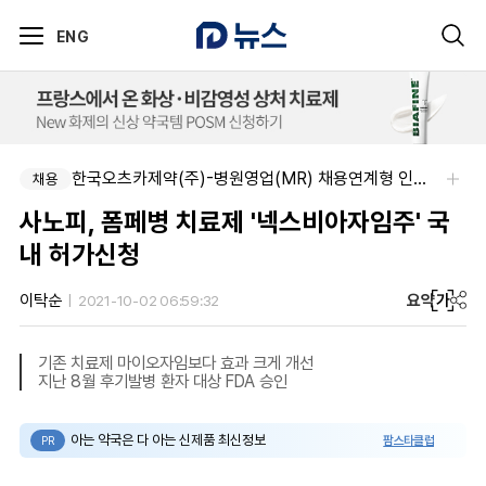
ENG
SK 바이오팜 (주)-[SK바이오팜] 각 부문 신입/경력 구성원 영입
한국오츠카제약(주)-병원영업(MR) 채용연계형 인턴(신입사원) 모집 공고
채용
채용
사노피, 폼페병 치료제 '넥스비아자임주' 국
내 허가신청
요약
가
이탁순
2021-10-02 06:59:32
기존 치료제 마이오자임보다 효과 크게 개선
지난 8월 후기발병 환자 대상 FDA 승인
아는 약국은 다 아는 신제품 최신정보
팜스타클럽
PR