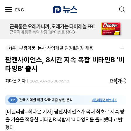
ENG
부광약품-본사 사업개발 팀원&팀장 채용
채용
팜젠사이언스, 8시간 지속 복합 비타민B '비
타잉B' 출시
요약
가
최다은 기자
2026-07-08 08:45:10
전국 지역별 의원·약국 매출·상권 분석
데일리팜맵 바로가기
PR
[데일리팜=최다은 기자] 팜젠사이언스가 국내 최초로 지속 방
출 기술을 적용한 비타민B 복합제 '비타잉B'를 출시했다고 밝
혔다.