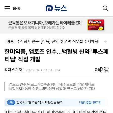
ENG
주식회사 한독-[한독] 신입 및 경력 직무별 수시채용
채용
한미약품, 앱토즈 인수…백혈병 신약 '투스페
티닙' 직접 개발
요약
가
최다은 기자
2026-07-06 06:00:54
앱토즈 인수 완료…기술수출 넘어 직접 글로벌 개발 체제로
실적·R&D 동반 성장…비만신약 상업화 앞두고 선순환 기대
전국 지역별 의원·약국 매출·상권 분석
데일리팜맵 바로가기
PR
[데일리팜=최다은 기자] 한미약품이 캐나다 바이오기업 앱토