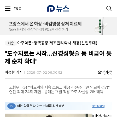
ENG
아주약품-평택공장 제조관리약사 채용(신입우대)
채용
"도수치료는 시작…신경성형술 등 비급여 통
제 순차 확대"
요약
가
이정환 기자
2026-07-02 06:00:52
고형우 국장 "의료계와 지속 소통… 재정 건전성·국민 의료비 경감"
연간 최대 24회 제한…올해는 '7월 적용'으로 사실상 2배 혜택
아는 약국은 다 아는 신제품 최신정보
팜스타클럽
PR
[데일리팜=