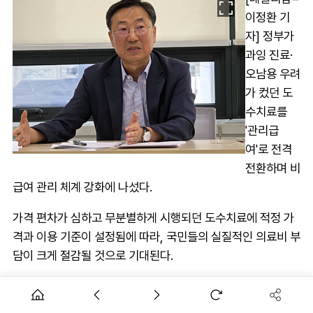
이정환 기
자] 정부가
과잉 진료·
오남용 우려
가 컸던 도
수치료를
'관리급
여'로 전격
전환하며 비
급여 관리 체계 강화에 나섰다.
가격 편차가 심하고 무분별하게 시행되던 도수치료에 적정 가
격과 이용 기준이 설정됨에 따라, 국민들의 실질적인 의료비 부
담이 크게 절감될 것으로 기대된다.
보건복지부 고형우 필수의료지원관(국장)은 1일 전문기자협의
회와 만나 "도수치료의 관리급여 도입은 무분별한 과잉 진료를