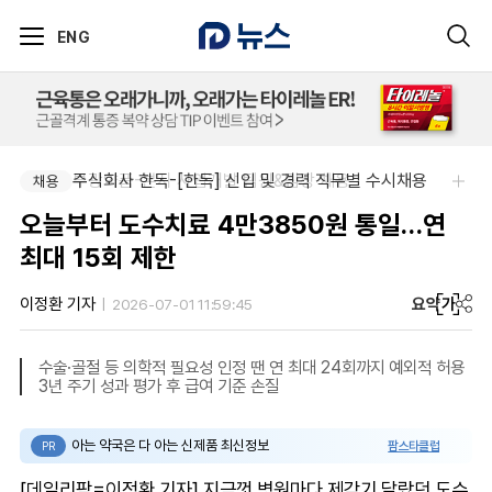
ENG
부광약품-본사 사업개발 팀원&팀장 채용
주식회사 한독-[한독] 신입 및 경력 직무별 수시채용
채용
채용
오늘부터 도수치료 4만3850원 통일…연
최대 15회 제한
요약
가
이정환 기자
2026-07-01 11:59:45
수술·골절 등 의학적 필요성 인정 땐 연 최대 24회까지 예외적 허용
3년 주기 성과 평가 후 급여 기준 손질
아는 약국은 다 아는 신제품 최신정보
팜스타클럽
PR
[데일리팜=이정환 기자] 지금껏 병원마다 제각기 달랐던 도수