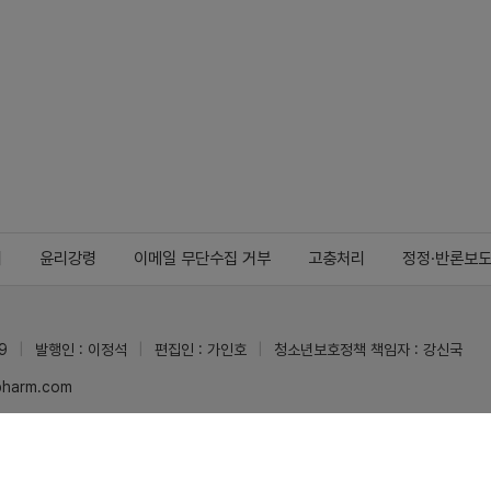
지
윤리강령
이메일 무단수집 거부
고충처리
정정·반론보
9
발행인 : 이정석
편집인 : 가인호
청소년보호정책 책임자 : 강신국
ypharm.com
 받을 수 있습니다.