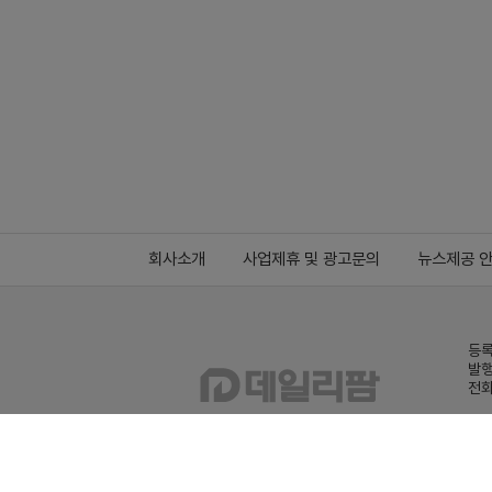
회사소개
사업제휴 및 광고문의
뉴스제공 
등록
발행
전화
데일
Family site
co