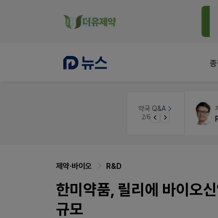
종
 디자인
개국·경영
휴베이스
약국 Q&A
3/6
Pm2000쓰는데..
제약·바이오
R&D
한미약품, 릴리에 바이오신
규모