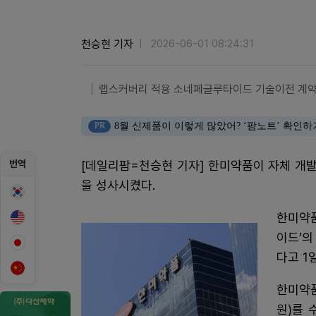
천승현 기자
2026-06-01 08:24:31
랩스커버리 적용 소네페글루타이드 기술이전 계약..
PR
8월 신제품이 이렇게 많았어? ‘팜노트’ 확인하
번역
[데일리팜=천승현 기자] 한미약품이 자체 개
을 성사시켰다.
한미약
이드’의
다고 1
한미약품
원)를 