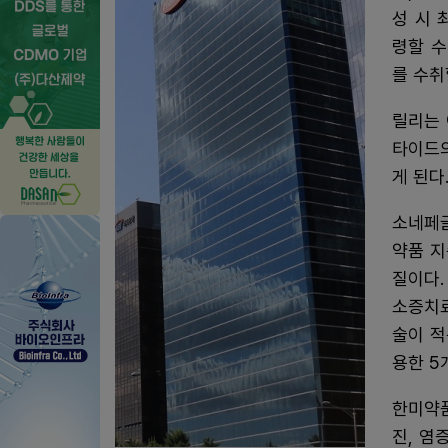
성 시 
령할 수
를 수취
릴리는 
타이드의
게 된다
소네페
약품 지
질이다.
소증치료
술이 적
용한 5
한미약품
진, 염