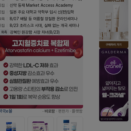
모집
신약 등재 Market Access Academy
모집
일본 주요 대학교 약학부 입시 신(편)입학
교육
8/07 배탈 등 여름철 장질환 온라인세미나
모집
8/23 초리스크 시대, 실패 없는 개국 세미나
강복인 원강팜 사장 차녀(8/23)
화촉
약국e몰
· 바로팜
· 편한가
· 플랫팜