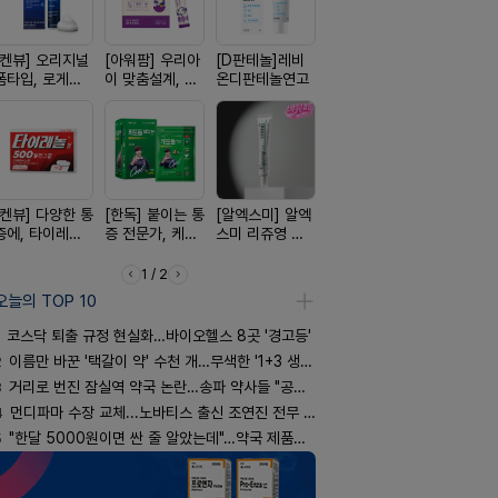
[켄뷰] 오리지널
[아워팜] 우리아
[D판테놀]레비
[쥬베룩] 진짜 쥬
[휴온스 ] 
폼타입, 로게인
이 맞춤설계, 바
온디판테놀연고
베룩을 담은 약
한번에, 니
5%폼에어로졸
로타민 kids 엘
국전용 PDLLA
2%액
60g
더베리맛
크림
[켄뷰] 다양한 통
[한독] 붙이는 통
[알엑스미] 알엑
[리쥬올] 닥터 리
[여드름치료
증에, 타이레놀
증 전문가, 케토
스미 리쥬영 울
쥬올 어드밴스드
크스팟크림
정 500mg 10
톱 액티브 플라
트라 PDRN
PDRN 리쥬비네
정
스타(쿨) 40매
10000 딥리페
이팅 크림 30ml
1 / 2
어 크림
오늘의 TOP 10
코스닥 퇴출 규정 현실화…바이오헬스 8곳 '경고등'
2
이름만 바꾼 '택갈이 약' 수천 개…무색한 '1+3 생동'
3
거리로 번진 잠실역 약국 논란…송파 약사들 "공공성 훼손"
4
먼디파마 수장 교체...노바티스 출신 조연진 전무 내정
5
"한달 5000원이면 싼 줄 알았는데"…약국 제품과 비교해보니