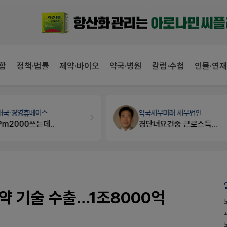
합
정책·법률
제약·바이오
약국·병원
칼럼·수첩
인물·연재
약국세무
미래 세무법인
약국대출
메디라이프
경단녀요건중 근로스득원천징수액
약국 개국 대출 어떻게 받아야할지 어렵습니다
약 기술 수출…1조8000억