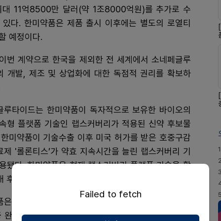
최대 11억8500만 달러(약 1조8000억원)를 추가로 수
 있다. 한미약품은 제품 출시 이후에는 별도의 로열티
할 예정이다.
이번 계약으로 한국을 제외한 전 세계에서 소네페글루
 개발, 제조 및 상업화에 대한 독점적 권리를 확보하
.
글루타이드는 한미약품이 독자적으로 보유한 바이오의
속형 플랫폼 기술인 랩스커버리가 적용된 신약 후보물
 한미약품이 기술수출 이후 미국 허가를 받은 호중구감
1
제 '롤론티스’가 약효 지속시간을 늘린 랩스커버리 기
용됐다. 한미약품은 현재 랩스커버리 플랫폼 기술을 활
개 후보물질의 글로벌 임상을 진행하고 있다.
Failed to fetch
은 글루카곤 유사 펩타이드-2 (GLP-2)의 장 성장 촉
증 완화, 장 점막 보호 및 재생 등 생물학적 효과에 주목