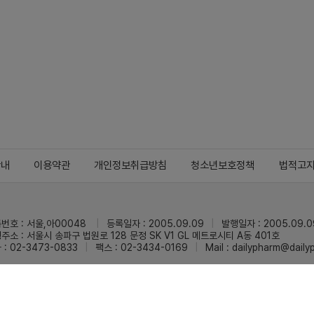
안내
이용약관
개인정보취급방침
청소년보호정책
법적고
번호 : 서울,아00048
등록일자 : 2005.09.09
발행일자 : 2005.09.0
주소 : 서울시 송파구 법원로 128 문정 SK V1 GL 메트로시티 A동 401호
 : 02-3473-0833
팩스 : 02-3434-0169
Mail :
dailypharm@dail
리팜의 모든 콘텐츠(기사)를 무단 사용하는 것은 저작권법에 저촉되며, 법적 제재를
pyright © Dailypharm1999-2026,All rights reserved.