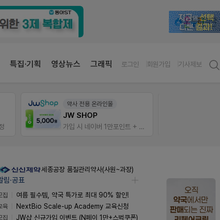
특집·기획
영상뉴스
그래픽
로그인
회원가입
기사제보
약사 전용 온라인몰
V-Det
JW SHOP
정
가입 시 네이버 1만포인트 + 스벅쿠폰
비아핀 
세종공장 품질관리약사(사원~과장)
알림·공표
모집
여름 필수템, 약국 특가로 최대 90% 할인!
교육
NextBio Scale-up Academy 교육신청
모집
JW샵 신규가입 이벤트 (N페이 1만+스벅쿠폰)