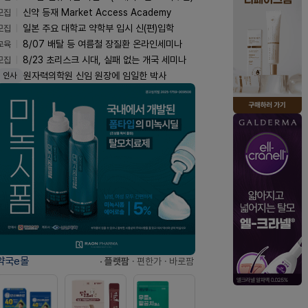
모집
신약 등재 Market Access Academy
모집
일본 주요 대학교 약학부 입시 신(편)입학
교육
8/07 배탈 등 여름철 장질환 온라인세미나
모집
8/23 초리스크 시대, 실패 없는 개국 세미나
원자력의학원 신임 원장에 임일한 박사
인사
약국e몰
· 플랫팜
· 편한가
· 바로팜