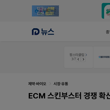
종
E-detail
팜스타클럽
품(8월호)
근육통은 오래가니깐!
3/7
면 쿠폰 증정
오래가는 타이레놀 ER
제약·바이오
시장·유통
ECM 스킨부스터 경쟁 확