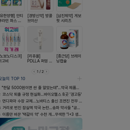
[유한양행] 안티
[경방신약] 방콜
[삼진제약] 게보
[일양약품] 프로
[동성제약]
푸라민 파스 시
브이산
핏 시리즈
엑스피
환 F정
리즈
[노보노디스크]
[리쥬올]
[종근당] 브레이
[일양약품] 도담
[신신제약]
위고비
PDLLA 퍼밍 크
닝캡슐
도담 시리즈
키토 밀크
림 30ml
1 / 2
오늘의 TOP 10
"한달 5000원이면 싼 줄 알았는데"…약국 제품과 비교해보니
2
코스닥 퇴출 규정 현실화…바이오헬스 8곳 '경고등'
3
먼디파마 수장 교체...노바티스 출신 조연진 전무 내정
4
거리로 번진 잠실역 약국 논란…송파 약사들 "공공성 훼손"
5
이름만 바꾼 '택갈이 약' 수천 개…무색한 '1+3 생동'