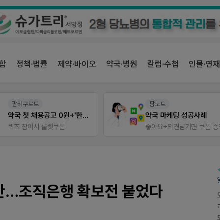
합
정책·법률
제약·바이오
약국·병원
칼럼·수첩
인물·연재
팜리쿠르트
팜노트
약국 첫 채용공고 0원+'한번 더' 무료 연장
약국 마케팅 성공사례
퀴즈 참여시 룰렛쿠폰
좋아요+의견남기면 쿠폰 증
산…조직은행 확보전 붙었다