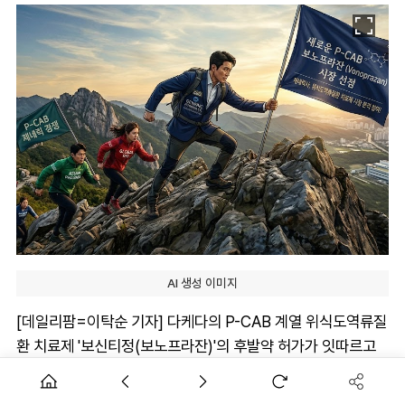
AI 생성 이미지
[데일리팜=이탁순 기자] 다케다의 P-CAB 계열 위식도역류질
환 치료제 '보신티정(보노프라잔)'의 후발약 허가가 잇따르고
있는 가운데 특허를 무릅쓰고 시장에 조기 출시할 수 있을지 주
목된다.