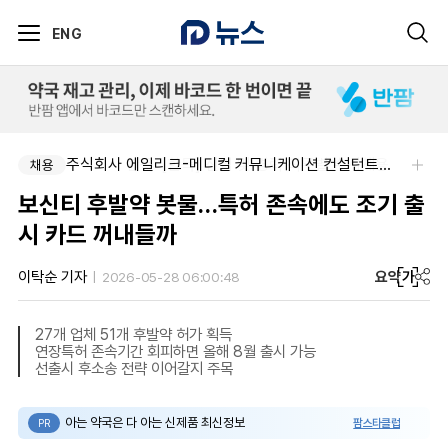
ENG
주식회사 한독-[한독] 신입 및 경력 직무별 수시채용
주식회사 에일리크-메디컬 커뮤니케이션 컨설턴트(Associate) / 메디컬라이터 채용
채용
채용
보신티 후발약 봇물…특허 존속에도 조기 출
시 카드 꺼내들까
요약
가
이탁순 기자
2026-05-28 06:00:48
27개 업체 51개 후발약 허가 획득
연장특허 존속기간 회피하면 올해 8월 출시 가능
선출시 후소송 전략 이어갈지 주목
아는 약국은 다 아는 신제품 최신정보
팜스타클럽
PR